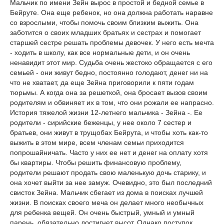
Мальчик по имени Зейн вырос в простой и бедной семье в
Бейруте. Она еще ребенок, но она должна работать наравне
со взрослыми, чтобы помочь своим близким выжить. Она
заботится о своих младших братьях и сестрах и помогает
старшей сестре решать проблемы девочек. У него есть мечта
- ходить в школу, как все нормальные дети, и он очень
ненавидит этот мир. Судьба очень жестоко обращается с его
семьей - они живут бедно, постоянно голодают, денег ни на
что не хватает, да еще Зейна приговорили к пяти годам
тюрьмы. А когда она за решеткой, она бросает вызов своим
родителям и обвиняет их в том, что они рожали ее напрасно.
История тяжелой жизни 12-летнего мальчика - Зейна -. Ее
родители - сирийские беженцы, у нее около 7 сестер и
братьев, они живут в трущобах Бейрута, и чтобы хоть как-то
выжить в этом мире, всем членам семьи приходится
попрошайничать. Часто у них ее нет и денег на оплату хотя
бы квартиры. Чтобы решить финансовую проблему,
родители решают продать свою маленькую дочь старику, и
она хочет выйти за нее замуж. Очевидно, это был последний
свисток Зейна. Мальчик сбегает из дома в поисках лучшей
жизни. В поисках своего меча он делает много необычных
для ребенка вещей. Он очень быстрый, умный и умный
парень, обязательно достигнет высот. Однако поступок