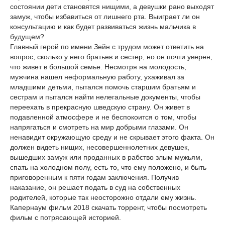
состоянии дети становятся нищими, а девушки рано выходят
замуж, чтобы избавиться от лишнего рта. Выиграет ли он
консультацию и как будет развиваться жизнь мальчика в
будущем?
Главный герой по имени Зейн с трудом может ответить на
вопрос, сколько у него братьев и сестер, но он почти уверен,
что живет в большой семье. Несмотря на молодость,
мужчина нашел неформальную работу, ухаживал за
младшими детьми, пытался помочь старшим братьям и
сестрам и пытался найти нелегальные документы, чтобы
переехать в прекрасную шведскую страну. Он живет в
подавленной атмосфере и не беспокоится о том, чтобы
напрягаться и смотреть на мир добрыми глазами. Он
ненавидит окружающую среду и не скрывает этого факта. Он
должен видеть нищих, несовершеннолетних девушек,
вышедших замуж или проданных в рабство злым мужьям,
спать на холодном полу, есть то, что ему положено, и быть
приговоренным к пяти годам заключения. Получив
наказание, он решает подать в суд на собственных
родителей, которые так неосторожно отдали ему жизнь.
Капернаум фильм 2018 скачать торрент, чтобы посмотреть
фильм с потрясающей историей.