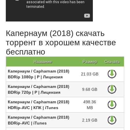
Капернаум (2018) скачать
торрент в хорошем качестве
бесплатно
Название
Размер
Скачать
Капернаум / Capharnam (2018)
21.03 GB
BDRip 1080p | P | Лицензия
Капернаум / Capharnam (2018)
9.68 GB
BDRip 720p | P | Лицензия
Капернаум / Capharnam (2018)
498.36
HDRip-AVC | КПК | iTunes
MB
Капернаум / Capharnam (2018)
2.19 GB
BDRip-AVC | iTunes