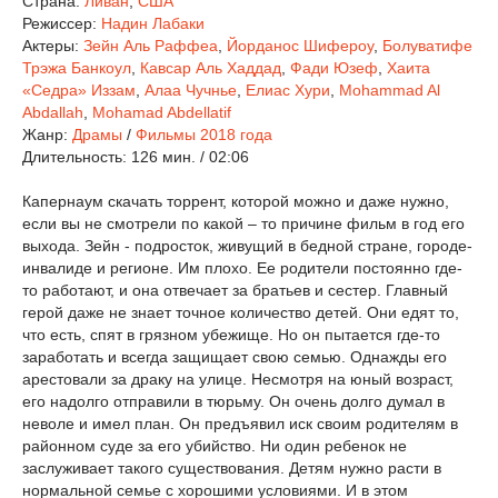
Страна:
Ливан
,
США
Режиссер:
Надин Лабаки
Актеры:
Зейн Аль Раффеа
,
Йорданос Шифероу
,
Болуватифе
Трэжа Банкоул
,
Кавсар Аль Хаддад
,
Фади Юзеф
,
Хаита
«Седра» Иззам
,
Алаа Чучнье
,
Елиас Хури
,
Mohammad Al
Abdallah
,
Mohamad Abdellatif
Жанр:
Драмы
/
Фильмы 2018 года
Длительность:
126 мин. / 02:06
Капернаум скачать торрент, которой можно и даже нужно,
если вы не смотрели по какой – то причине фильм в год его
выхода. Зейн - подросток, живущий в бедной стране, городе-
инвалиде и регионе. Им плохо. Ее родители постоянно где-
то работают, и она отвечает за братьев и сестер. Главный
герой даже не знает точное количество детей. Они едят то,
что есть, спят в грязном убежище. Но он пытается где-то
заработать и всегда защищает свою семью. Однажды его
арестовали за драку на улице. Несмотря на юный возраст,
его надолго отправили в тюрьму. Он очень долго думал в
неволе и имел план. Он предъявил иск своим родителям в
районном суде за его убийство. Ни один ребенок не
заслуживает такого существования. Детям нужно расти в
нормальной семье с хорошими условиями. И в этом