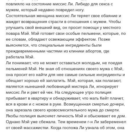
повлияло на состояние миссис Ли. Либидо для секса с
мужем, который недавно повредил ногу.
Состоятельная женщина миссис Ли теряет свое обаяние и
жаждет возвращения страсти в отношения с мужем. Чтобы
улучшить свой внешний вид, он просит помощи у местного
повара Мэй. Мэй готовит свои особые пельмени, которые, по
ее словам, обладают освежающим эффектом. Позже
выясняется, что специальные ингредиенты были
преждевременными частями из клиники абортов, где
работала Мэй.
Ли понимает, что не может оставаться молодым, не поедая
пельменей Мэй. Не зная об отношениях своего мужа с Мэй,
она просит его найти для нее самые сильные ингредиенты и
обещает хорошо ей заплатить. Мэй, которая, как полагают,
является нынешней любовницей мистера Ли, игнорирует
миссис Ли и рвет ей чек. На следующее утро полиция
прибывает в квартиру и обнаруживает, что мать Кейт плачет,
вся в крови и с ножом в руке. Возмущенная смертью дочери,
она зарезала своего кровосмесительного мужа до смерти.
Якобы полиция выясняет личность Мэй и обыскивает ее дом.
Однако Мэй уже сбежала. Тем временем г-н Ли забеременел
от своей массажистки. Когда госпожа Ли узнала об этом, она