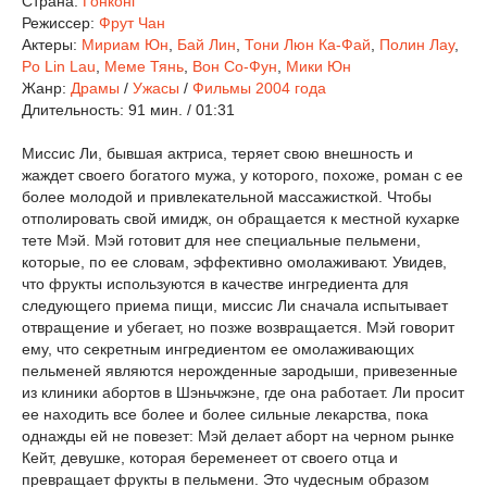
Страна:
Гонконг
Режиссер:
Фрут Чан
Актеры:
Мириам Юн
,
Бай Лин
,
Тони Люн Ка-Фай
,
Полин Лау
,
Po Lin Lau
,
Меме Тянь
,
Вон Со-Фун
,
Мики Юн
Жанр:
Драмы
/
Ужасы
/
Фильмы 2004 года
Длительность:
91 мин. / 01:31
Миссис Ли, бывшая актриса, теряет свою внешность и
жаждет своего богатого мужа, у которого, похоже, роман с ее
более молодой и привлекательной массажисткой. Чтобы
отполировать свой имидж, он обращается к местной кухарке
тете Мэй. Мэй готовит для нее специальные пельмени,
которые, по ее словам, эффективно омолаживают. Увидев,
что фрукты используются в качестве ингредиента для
следующего приема пищи, миссис Ли сначала испытывает
отвращение и убегает, но позже возвращается. Мэй говорит
ему, что секретным ингредиентом ее омолаживающих
пельменей являются нерожденные зародыши, привезенные
из клиники абортов в Шэньчжэне, где она работает. Ли просит
ее находить все более и более сильные лекарства, пока
однажды ей не повезет: Мэй делает аборт на черном рынке
Кейт, девушке, которая беременеет от своего отца и
превращает фрукты в пельмени. Это чудесным образом