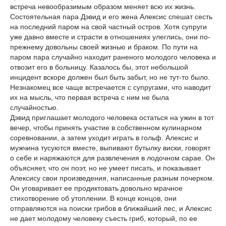
встреча невообразимым образом меняет всю их жизнь.
Состоятельная пара Дэвид и его жена Алексис спешат сесть
на последний паром на свой частный остров. Хотя супруги
уже давно вместе и страсти в отношениях улеглись, они по-
прежнему довольны своей жизнью и браком. По пути на
паром пара случайно находит раненого молодого человека и
отвозит его в больницу. Казалось бы, этот небольшой
инцидент вскоре должен был быть забыт, но не тут-то было.
Незнакомец все чаще встречается с супругами, что наводит
их на мысль, что первая встреча с ним не была
случайностью.
Дэвид приглашает молодого человека остаться на ужин в тот
вечер, чтобы принять участие в собственном кулинарном
соревновании, а затем уходит играть в гольф. Алексис и
мужчина тусуются вместе, выпивают бутылку виски, говорят
о себе и наряжаются для развлечения в лодочном сарае. Он
объясняет, что он поэт, но не умеет писать, и показывает
Алексису свои произведения, написанные разным почерком.
Он уговаривает ее продиктовать довольно мрачное
стихотворение об утоплении. В конце концов, они
отправляются на поиски грибов в ближайший лес, и Алексис
не дает молодому человеку съесть гриб, который, по ее