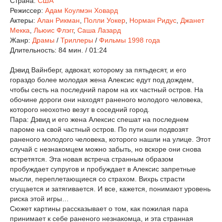
Страна:
США
Режиссер:
Адам Коулмэн Ховард
Актеры:
Алан Рикман
,
Полли Уокер
,
Норман Ридус
,
Джанет
Мекка
,
Льюис Флэгг
,
Саша Лазард
Жанр:
Драмы
/
Триллеры
/
Фильмы 1998 года
Длительность:
84 мин. / 01:24
Дэвид Вайнберг, адвокат, которому за пятьдесят, и его
гораздо более молодая жена Алексис едут под дождем,
чтобы сесть на последний паром на их частный остров. На
обочине дороги они находят раненого молодого человека,
которого неохотно везут в соседний город.
Пара: Дэвид и его жена Алексис спешат на последнем
пароме на свой частный остров. По пути они подвозят
раненого молодого человека, которого нашли на улице. Этот
случай с незнакомцем можно забыть, но вскоре они снова
встретятся. Эта новая встреча странным образом
пробуждает супругов и пробуждает в Алексис запретные
мысли, переплетающиеся со страхом. Вихрь страсти
сгущается и затягивается. И все, кажется, понимают уровень
риска этой игры…
Сюжет картины рассказывает о том, как пожилая пара
принимает к себе раненого незнакомца, и эта странная