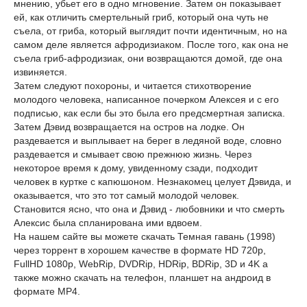
мнению, убьет его в одно мгновение. Затем он показывает
ей, как отличить смертельный гриб, который она чуть не
съела, от гриба, который выглядит почти идентичным, но на
самом деле является афродизиаком. После того, как она не
съела гриб-афродизиак, они возвращаются домой, где она
извиняется.
Затем следуют похороны, и читается стихотворение
молодого человека, написанное почерком Алексея и с его
подписью, как если бы это была его предсмертная записка.
Затем Дэвид возвращается на остров на лодке. Он
раздевается и выплывает на берег в ледяной воде, словно
раздевается и смывает свою прежнюю жизнь. Через
некоторое время к дому, увиденному сзади, подходит
человек в куртке с капюшоном. Незнакомец целует Дэвида, и
оказывается, что это тот самый молодой человек.
Становится ясно, что она и Дэвид - любовники и что смерть
Алексис была спланирована ими вдвоем.
На нашем сайте вы можете скачать Темная гавань (1998)
через торрент в хорошем качестве в формате HD 720p,
FullHD 1080p, WebRip, DVDRip, HDRip, BDRip, 3D и 4K а
также можно скачать на телефон, планшет на андроид в
формате MP4.