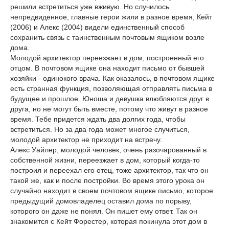
решили встретиться уже вживую. Но случилось
непредвиденное, главные герои жили в разное время, Кейт
(2006) и Алекс (2004) видели единственный способ
сохранить связь с таинственным почтовым ящиком возле
дома.
Молодой архитектор переезжает в дом, построенный его
отцом. В почтовом ящике она находит письмо от бывшей
хозяйки - одинокого врача. Как оказалось, в почтовом ящике
есть странная функция, позволяющая отправлять письма в
будущее и прошлое. Юноша и девушка влюбляются друг в
друга, но не могут быть вместе, потому что живут в разное
время. Тебе придется ждать два долгих года, чтобы
встретиться. Но за два года может многое случиться,
молодой архитектор не приходит на встречу.
Алекс Уайлер, молодой человек, очень разочарованный в
собственной жизни, переезжает в дом, который когда-то
построил и переехал его отец, тоже архитектор, так что он
такой же, как и после постройки. Во время этого урока он
случайно находит в своем почтовом ящике письмо, которое
предыдущий домовладелец оставил дома по порыву,
которого он даже не понял. Он пишет ему ответ. Так он
знакомится с Кейт Форестер, которая покинула этот дом в