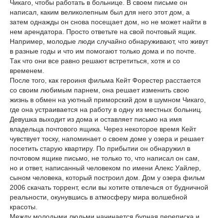
Чикаго, чтобы работать в больнице. В своем письме он
написал, каким великолепным был для него этот дом, а
затем однажды он снова посещает дом, но не может найти в
нем арендатора. Просто ответьте на свой почтовый ящик.
Например, молодые люди случайно обнаруживают, что живут
в разные годы и что им помогают только дома и по почте.
Так что они все равно решают встретиться, хотя и со
временем.
После того, как героиня фильма Кейт Форестер расстается
со своим любимым парнем, она решает изменить свою
жизнь в обмен на уютный приморский дом в шумном Чикаго,
где она устраивается на работу в одну из местных больниц.
Девушка выходит из дома и оставляет письмо на имя
владельца почтового ящика. Через некоторое время Кейт
чувствует тоску, напоминает о своем доме у озера и решает
посетить старую квартиру. По прибытии он обнаружил в
почтовом ящике письмо, не только то, что написал он сам,
но и ответ, написанный человеком по имени Алекс Уайлер,
сыном человека, который построил дом. Дом у озера фильм
2006 скачать торрент, если вы хотите отвлечься от будничной
реальности, окунувшись в атмосферу мира волшебной
красоты.
Между молодыми людьми начинается бурная переписка и