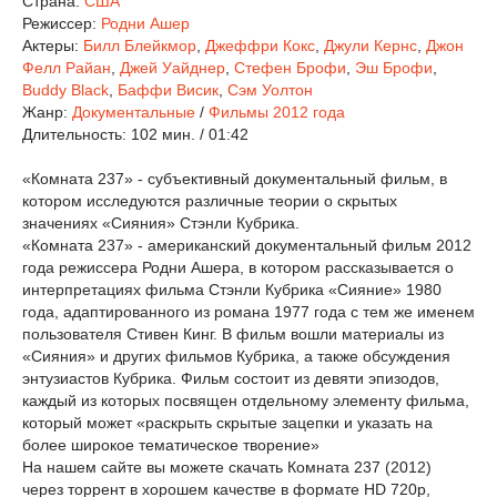
Страна:
США
Режиссер:
Родни Ашер
Актеры:
Билл Блейкмор
,
Джеффри Кокс
,
Джули Кернс
,
Джон
Фелл Райан
,
Джей Уайднер
,
Стефен Брофи
,
Эш Брофи
,
Buddy Black
,
Баффи Висик
,
Сэм Уолтон
Жанр:
Документальные
/
Фильмы 2012 года
Длительность:
102 мин. / 01:42
«Комната 237» - субъективный документальный фильм, в
котором исследуются различные теории о скрытых
значениях «Сияния» Стэнли Кубрика.
«Комната 237» - американский документальный фильм 2012
года режиссера Родни Ашера, в котором рассказывается о
интерпретациях фильма Стэнли Кубрика «Сияние» 1980
года, адаптированного из романа 1977 года с тем же именем
пользователя Стивен Кинг. В фильм вошли материалы из
«Сияния» и других фильмов Кубрика, а также обсуждения
энтузиастов Кубрика. Фильм состоит из девяти эпизодов,
каждый из которых посвящен отдельному элементу фильма,
который может «раскрыть скрытые зацепки и указать на
более широкое тематическое творение»
На нашем сайте вы можете скачать Комната 237 (2012)
через торрент в хорошем качестве в формате HD 720p,