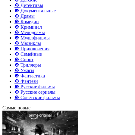
🔘 Детективы
🔘 Документальные
🔘 Драмы
🔘 Комедии
🔘 Криминал
🔘 Мелодрамы
🔘 Мультфильмы
🔘 Мюзиклы
🔘 Приключения
🔘 Семейные
🔘 Спорт
🔘 Триллеры
🔘 Ужасы
🔘 Фантастика
🔘 Фэнтези
🔘 Русские фильмы
🔘 Русские сериалы
🔘 Советские фильмы
Самые новые