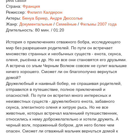
petit castor
Страна:
Франция
Режиссер:
Филипп Калдерон
Актеры:
Бенуа Бриер
,
Андре Дюссолье
Жанр:
Документальные
/
Семейные
/
Фильмы 2007 года
Длительность:
80 мин. / 01:20
История о приключениях отважного бобра, исследующего
мир без разрешения родителей. По пути он встречает
множество странных и необычных существ - енота, скунса,
оленя, рысёнка и др. Но не все они становятся его друзьями.
А встреча со злым Черным Волком совсем не сулит малышке
ничего хорошего. Сможет ли он благополучно вернуться
домой?
Дружелюбный и наивный бобер, не спрашивая родителей,
отправился в путешествие, полное приключений и
опасностей. По пути он встретил много интересных и
неизвестных существ - дружелюбного енота, забавного
скунса, элегантного оленя и хитрую рысь. Но не все
животные, которых встречал маленький путешественник,
относились к нему доброжелательно и хотели дружить. А
черный волк, пораженный бобром, для него более чем
опасен. Сможет ли отважный мальчик вернуться домой к