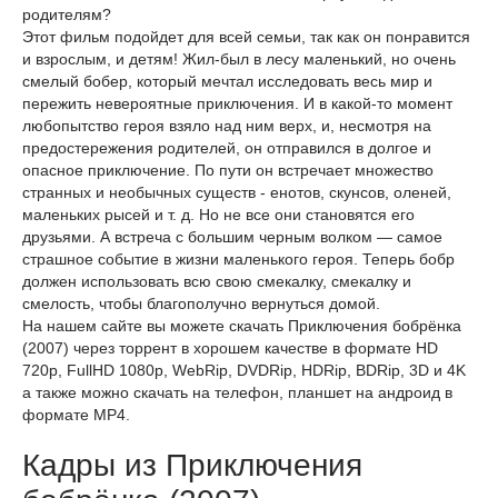
родителям?
Этот фильм подойдет для всей семьи, так как он понравится
и взрослым, и детям! Жил-был в лесу маленький, но очень
смелый бобер, который мечтал исследовать весь мир и
пережить невероятные приключения. И в какой-то момент
любопытство героя взяло над ним верх, и, несмотря на
предостережения родителей, он отправился в долгое и
опасное приключение. По пути он встречает множество
странных и необычных существ - енотов, скунсов, оленей,
маленьких рысей и т. д. Но не все они становятся его
друзьями. А встреча с большим черным волком — самое
страшное событие в жизни маленького героя. Теперь бобр
должен использовать всю свою смекалку, смекалку и
смелость, чтобы благополучно вернуться домой.
На нашем сайте вы можете скачать Приключения бобрёнка
(2007) через торрент в хорошем качестве в формате HD
720p, FullHD 1080p, WebRip, DVDRip, HDRip, BDRip, 3D и 4K
а также можно скачать на телефон, планшет на андроид в
формате MP4.
Кадры из Приключения