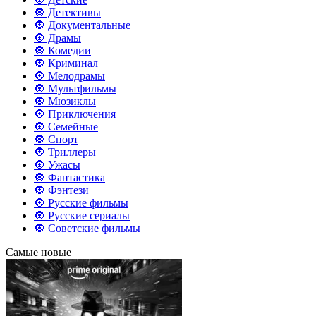
🔘 Детективы
🔘 Документальные
🔘 Драмы
🔘 Комедии
🔘 Криминал
🔘 Мелодрамы
🔘 Мультфильмы
🔘 Мюзиклы
🔘 Приключения
🔘 Семейные
🔘 Спорт
🔘 Триллеры
🔘 Ужасы
🔘 Фантастика
🔘 Фэнтези
🔘 Русские фильмы
🔘 Русские сериалы
🔘 Советские фильмы
Самые новые