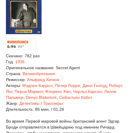
Скачано: 782 раз
Год:
1936
Оригинальное название:
Secret Agent
Страна:
Великобритания
Режиссер:
Альфред Хичкок
Актеры:
Мэдлен Кэррол
,
Петер Лорре
,
Джон Гилгуд
,
Роберт
Янг
,
Перси Мармот
,
Флоренс Кан
,
Чарльз Карсон
,
Лилли
Пальмер
,
Denys Blakelock
,
Себастьян Кабот
Жанр:
Детективы
/
Триллеры
Длительность:
86 мин. / 01:26
Во время Первой мировой войны британский агент Эдгар
Броди отправляется в Швейцарию под именем Ричард