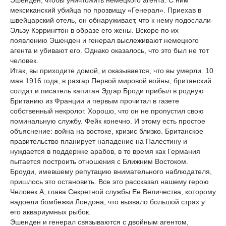
Эшенден, чтобы уничтожить немецкого агента. С ним
мексиканский убийца по прозвищу «Генерал». Приехав в
швейцарский отель, он обнаруживает, что к нему подослали
Эльзу Кэррингтон в образе его жены. Вскоре по их
появлению Эшенден и генерал выслеживают немецкого
агента и убивают его. Однако оказалось, что это был не тот
человек.
Итак, вы приходите домой, и оказывается, что вы умерли. 10
мая 1916 года, в разгар Первой мировой войны, британский
солдат и писатель капитан Эдгар Броди прибыл в родную
Британию из Франции и первым прочитал в газете
собственный некролог. Хорошо, что он не пропустил свою
поминальную службу. Фейк конечно. И этому есть простое
объяснение: война на востоке, кризис близко. Британское
правительство планирует нападение на Палестину и
нуждается в поддержке арабов, в то время как Германия
пытается построить отношения с Ближним Востоком.
Броуди, имевшему репутацию внимательного наблюдателя,
пришлось это остановить. Все это рассказал нашему герою
Человек А, глава Секретной службы Ее Величества, которому
надоели бомбежки Лондона, что вызвало большой страх у
его аквариумных рыбок.
Эшенден и генерал связываются с двойным агентом,