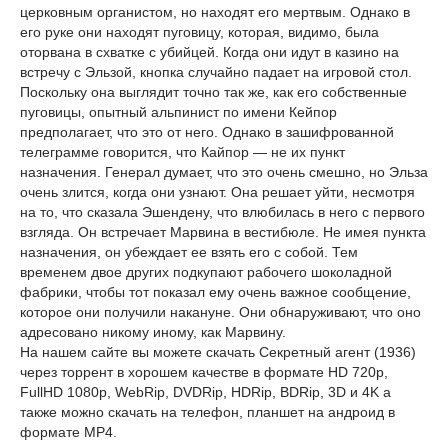
церковным органистом, но находят его мертвым. Однако в
его руке они находят пуговицу, которая, видимо, была
оторвана в схватке с убийцей. Когда они идут в казино на
встречу с Эльзой, кнопка случайно падает на игровой стол.
Поскольку она выглядит точно так же, как его собственные
пуговицы, опытный альпинист по имени Кейпор
предполагает, что это от него. Однако в зашифрованной
телеграмме говорится, что Кайпор — не их пункт
назначения. Генерал думает, что это очень смешно, но Эльза
очень злится, когда они узнают. Она решает уйти, несмотря
на то, что сказала Эшендену, что влюбилась в него с первого
взгляда. Он встречает Марвина в вестибюле. Не имея пункта
назначения, он убеждает ее взять его с собой. Тем
временем двое других подкупают рабочего шоколадной
фабрики, чтобы тот показал ему очень важное сообщение,
которое они получили накануне. Они обнаруживают, что оно
адресовано никому иному, как Марвину.
На нашем сайте вы можете скачать Секретный агент (1936)
через торрент в хорошем качестве в формате HD 720p,
FullHD 1080p, WebRip, DVDRip, HDRip, BDRip, 3D и 4K а
также можно скачать на телефон, планшет на андроид в
формате MP4.