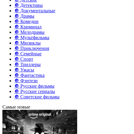
🔘 Детективы
🔘 Документальные
🔘 Драмы
🔘 Комедии
🔘 Криминал
🔘 Мелодрамы
🔘 Мультфильмы
🔘 Мюзиклы
🔘 Приключения
🔘 Семейные
🔘 Спорт
🔘 Триллеры
🔘 Ужасы
🔘 Фантастика
🔘 Фэнтези
🔘 Русские фильмы
🔘 Русские сериалы
🔘 Советские фильмы
Самые новые