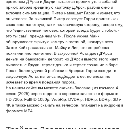
временем Д'Арси и Джуди пытаются проникнуть в собачий
приют, забрав кредитную карточку Д'Арси, разбив окно и
включив сигнализацию. Питер навещает Гарри и узнает, что
он человек. За выпивкой Питер советует Гарри принять как
свою инопланетную, так и человеческую сторону, говоря ему,
что "единственный человек, который всегда будет с тобой, -
это ты сам", прежде чем уйти. После ужина Майк
обнаруживает скрытую камеру в гостиной, шокируя всех.
Затем Кейт рассказывает Майку и Лив, что ее ребенка
похитили инопланетяне. В закусочной Аста дает Д'Арси
деньги на банковский депозит, но Д'Арси вместо этого идет
выпивать с Джуди, теряет деньги и теряет сознание в баре.
После более удачной рыбалки с Бриджит Гарри заходит в
закусочную Асты, пытаясь подбодрить ее, но внезапно
исчезает во время поедания пирога.
На нашем сайте вы можете скачать Засланец из космоса 4
сезон (2025) через торрент в хорошем качестве в формате
HD 720p, FullHD 1080p, WebRip, DVDRip, HDRip, BDRip, 3D и
4K а также можно скачать на телефон, планшет на андроид в
формате MP4.