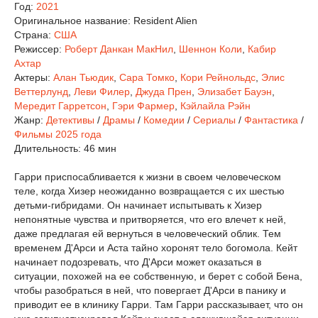
Год:
2021
Оригинальное название:
Resident Alien
Страна:
США
Режиссер:
Роберт Данкан МакНил
,
Шеннон Коли
,
Кабир
Ахтар
Актеры:
Алан Тьюдик
,
Сара Томко
,
Кори Рейнольдс
,
Элис
Веттерлунд
,
Леви Филер
,
Джуда Прен
,
Элизабет Бауэн
,
Мередит Гарретсон
,
Гэри Фармер
,
Кэйлайла Рэйн
Жанр:
Детективы
/
Драмы
/
Комедии
/
Сериалы
/
Фантастика
/
Фильмы 2025 года
Длительность:
46 мин
Гарри приспосабливается к жизни в своем человеческом
теле, когда Хизер неожиданно возвращается с их шестью
детьми-гибридами. Он начинает испытывать к Хизер
непонятные чувства и притворяется, что его влечет к ней,
даже предлагая ей вернуться в человеческий облик. Тем
временем Д'Арси и Аста тайно хоронят тело богомола. Кейт
начинает подозревать, что Д'Арси может оказаться в
ситуации, похожей на ее собственную, и берет с собой Бена,
чтобы разобраться в ней, что повергает Д'Арси в панику и
приводит ее в клинику Гарри. Там Гарри рассказывает, что он