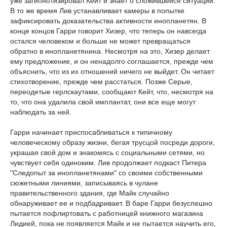
уже загипнотизировал Кейт и знает о сложившейся ситуации.
В то же время Лив устанавливает камеры в попытке
зафиксировать доказательства активности инопланетян. В
конце концов Гарри говорит Хизер, что теперь он навсегда
остался человеком и больше не может превращаться
обратно в инопланетянина. Несмотря на это, Хизер делает
ему предложение, и он ненадолго соглашается, прежде чем
объяснить, что из их отношений ничего не выйдет. Он читает
стихотворение, прежде чем расстаться. Позже Серые,
переодетые герлскаутами, сообщают Кейт, что, несмотря на
то, что она удалила свой имплантат, они все еще могут
наблюдать за ней.
Гарри начинает приспосабливаться к типичному
человеческому образу жизни, бегая трусцой посреди дороги,
украшая свой дом и знакомясь с социальными сетями, но
чувствует себя одиноким. Лив продолжает подкаст Питера
"Следопыт за инопланетянами" со своими собственными
сюжетными линиями, записываясь в чулане
правительственного здания, где Майк случайно
обнаруживает ее и подбадривает. В баре Гарри безуспешно
пытается пофлиртовать с работницей книжного магазина
Лидией, пока не появляется Майк и не пытается научить его,