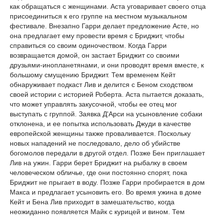
как обращаться с женщинами. Аста уговаривает своего отца
присоединиться к его группе на местном музыкальном
фестивале. Внезапно Гарри делает предложение Асте, но
она предлагает ему провести время с Бриджит, чтобы
справиться со своим одиночеством. Когда Гарри
возвращается домой, он застает Бриджит со своими
друзьями-инопланетянами, и они проводят время вместе, к
большому смущению Бриджит. Тем временем Кейт
обнаруживает подкаст Лив и делится с Беном сходством
своей истории с историей Роберта. Аста пытается доказать,
что может управлять закусочной, чтобы ее отец мог
выступать с группой. Заявка Д'Арси на усыновление собаки
отклонена, и ее попытка использовать Джуди в качестве
европейской женщины также проваливается. Поскольку
новых нападений не последовало, дело об убийстве
богомолов передали в другой отдел. Позже Бен приглашает
Лив на ужин. Гарри берет Бриджит на рыбалку в своем
человеческом обличье, где они постоянно спорят, пока
Бриджит не прыгает в воду. Позже Гарри пробирается в дом
Макса и предлагает усыновить его. Во время ужина в доме
Кейт и Бена Лив приходит в замешательство, когда
неожиданно появляется Майк с курицей и вином. Тем