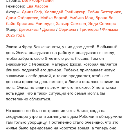
Страна:
Великобритания
Режиссер:
Ева Хассон
Актеры:
Дениз Гоф
,
Холлидей Грейнджер
,
Робин Беттеридж
,
Джим Стёрджесс
,
Майкл Воркай
,
Амбика Мод
,
Брона Во
,
Лайо-Кристина Акинлуде
,
Завьер Сэмюэл
,
Энди Селлерс
Жанр:
Детективы
/
Драмы
/
Сериалы
/
Триллеры
/
Фильмы
2025 года
Элиза и Фред Бликс женаты, у них двое детей. В обычный
день Элиза опаздывает на работу и опаздывает в школу,
чтобы забрать свою 9-летнюю дочь Люсию. Там он
знакомится с Ребеккой, матерью Джози, которая является
близкой подругой его дочери. Ребекка приглашает новую
знакомую к себе домой, а также предлагает, чтобы ее
девочки провели день вместе, а Лючия осталась с ними на
ночь. Элиза не видит в этом ничего плохого. У него также
есть идея, что в такой ситуации его семья могла бы
постепенно сблизиться.
Но каково же было потрясение четы Бликс, когда на
следующее утро они заглянули в дом Ребекки и обнаружили
там только уборщицу. Постепенно стало очевидно, что это
жилье было арендовано на короткое время, а теперь оно