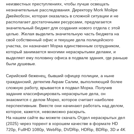
неизвестных преступлениях, чтобы лучше освещать
незначительные расследования. Директору Mork Мойре
Джейкобсон, которая оказалась в сложной ситуации и не
располагает достаточными ресурсами, предлагается
значительный бюджет для создания нового отдела с этой
целью. Желая выделить значительную часть бюджета на
свой собственный офис и текущие дела полицейского
участка, он назначает Морка единственным сотрудником,
который занимается многими нераскрытыми делами, и
выделяет ему половину офиса в подвале здания, где раньше
были душевые.
Сирийский беженец, бывший офицер полиции, а ныне
гражданский, детектив Акрам Салим, выполняющий более
сложную работу, врывается в подвал Морка. Получив
задание классифицировать нераскрытые дела, он
знакомится с делом Морко, которое считает наиболее
перспективным. Вместе они начинают работать над делом,
которое, кажется, невозможно раскрыть.
На нашем сайте вы можете скачать Отдел нераскрытых дел
(2025) через торрент в хорошем качестве в формате HD
720p, FullHD 1080p, WebRip, DVDRip, HDRip, BDRip, 3D и 4K