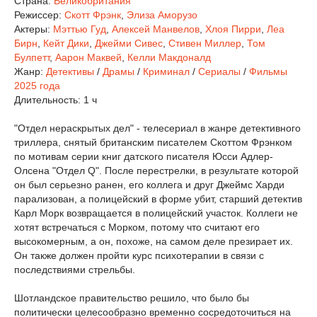
Страна:
Великобритания
Режиссер:
Скотт Фрэнк
,
Элиза Аморузо
Актеры:
Мэттью Гуд
,
Алексей Манвелов
,
Хлоя Пирри
,
Леа
Бирн
,
Кейт Дики
,
Джейми Сивес
,
Стивен Миллер
,
Том
Булпетт
,
Аарон Маквей
,
Келли Макдоналд
Жанр:
Детективы
/
Драмы
/
Криминал
/
Сериалы
/
Фильмы
2025 года
Длительность:
1 ч
"Отдел нераскрытых дел" - телесериал в жанре детективного
триллера, снятый британским писателем Скоттом Фрэнком
по мотивам серии книг датского писателя Юсси Адлер-
Олсена "Отдел Q". После перестрелки, в результате которой
он был серьезно ранен, его коллега и друг Джеймс Харди
парализован, а полицейский в форме убит, старший детектив
Карл Морк возвращается в полицейский участок. Коллеги не
хотят встречаться с Морком, потому что считают его
высокомерным, а он, похоже, на самом деле презирает их.
Он также должен пройти курс психотерапии в связи с
последствиями стрельбы.
Шотландское правительство решило, что было бы
политически целесообразно временно сосредоточиться на