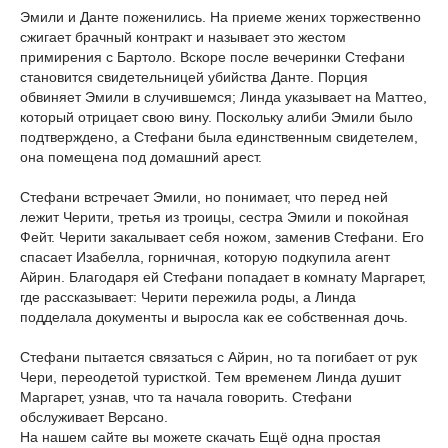
Эмили и Данте поженились. На приеме жених торжественно
сжигает брачный контракт и называет это жестом
примирения с Бартоло. Вскоре после вечеринки Стефани
становится свидетельницей убийства Данте. Порция
обвиняет Эмили в случившемся; Линда указывает на Маттео,
который отрицает свою вину. Поскольку алиби Эмили было
подтверждено, а Стефани была единственным свидетелем,
она помещена под домашний арест.
Стефани встречает Эмили, но понимает, что перед ней
лежит Черити, третья из троицы, сестра Эмили и покойная
Фейт. Черити закалывает себя ножом, заменив Стефани. Его
спасает Изабелла, горничная, которую подкупила агент
Айрин. Благодаря ей Стефани попадает в комнату Маргарет,
где рассказывает: Черити пережила роды, а Линда
подделала документы и выросла как ее собственная дочь.
Стефани пытается связаться с Айрин, но та погибает от рук
Чери, переодетой туристкой. Тем временем Линда душит
Маргарет, узнав, что та начала говорить. Стефани
обслуживает Версано.
На нашем сайте вы можете скачать Ещё одна простая