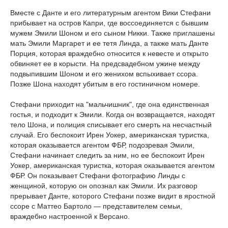
Вместе с Данте и его литературным агентом Вики Стефани
прибывает на остров Капри, где воссоединяется с бывшим
мужем Эмили Шоном и его сыном Никки. Также приглашены
мать Эмили Маргарет и ее тетя Линда, а также мать Данте
Порция, которая враждебно относится к невесте и открыто
обвиняет ее в корысти. На предсвадебном ужине между
подвыпившим Шоном и его женихом вспыхивает ссора.
Позже Шона находят убитым в его гостиничном номере.
Стефани приходит на "мальчишник", где она единственная
гостья, и подходит к Эмили. Когда он возвращается, находят
тело Шона, и полиция списывает его смерть на несчастный
случай. Его беспокоит Ирен Уокер, американская туристка,
которая оказывается агентом ФБР, подозревая Эмили,
Стефани начинает следить за ним, но ее беспокоит Ирен
Уокер, американская туристка, которая оказывается агентом
ФБР. Он показывает Стефани фотографию Линды с
женщиной, которую он опознал как Эмили. Их разговор
прерывает Данте, которого Стефани позже видит в яростной
ссоре с Маттео Бартоло — представителем семьи,
враждебно настроенной к Версано.