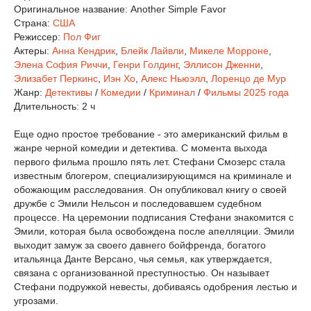
Оригинальное название:
Another Simple Favor
Страна:
США
Режиссер:
Пол Фиг
Актеры:
Анна Кендрик
,
Блейк Лайвли
,
Микеле Морроне
,
Элена София Риччи
,
Генри Голдинг
,
Эллисон Дженни
,
Элизабет Перкинс
,
Иэн Хо
,
Алекс Ньюэлл
,
Лоренцо де Мур
Жанр:
Детективы
/
Комедии
/
Криминал
/
Фильмы 2025 года
Длительность:
2 ч
Еще одно простое требование - это американский фильм в
жанре черной комедии и детектива. С момента выхода
первого фильма прошло пять лет. Стефани Смозерс стала
известным блогером, специализирующимся на криминале и
обожающим расследования. Он опубликовал книгу о своей
дружбе с Эмили Нельсон и последовавшем судебном
процессе. На церемонии подписания Стефани знакомится с
Эмили, которая была освобождена после апелляции. Эмили
выходит замуж за своего давнего бойфренда, богатого
итальянца Данте Версано, чья семья, как утверждается,
связана с организованной преступностью. Он называет
Стефани подружкой невесты, добиваясь одобрения лестью и
угрозами.