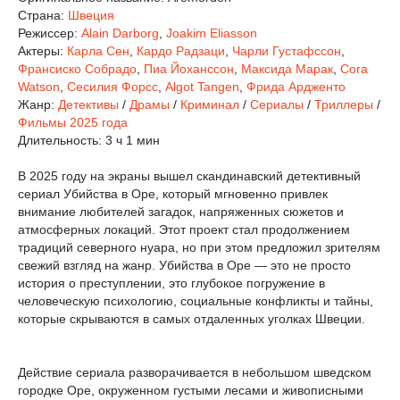
Страна:
Швеция
Режиссер:
Alain Darborg
,
Joakim Eliasson
Актеры:
Карла Сен
,
Кардо Радзаци
,
Чарли Густафссон
,
Франсиско Собрадо
,
Пиа Йоханссон
,
Максида Марак
,
Cora
Watson
,
Сесилия Форсс
,
Algot Tangen
,
Фрида Ардженто
Жанр:
Детективы
/
Драмы
/
Криминал
/
Сериалы
/
Триллеры
/
Фильмы 2025 года
Длительность:
3 ч 1 мин
В 2025 году на экраны вышел скандинавский детективный
сериал Убийства в Оре, который мгновенно привлек
внимание любителей загадок, напряженных сюжетов и
атмосферных локаций. Этот проект стал продолжением
традиций северного нуара, но при этом предложил зрителям
свежий взгляд на жанр. Убийства в Оре — это не просто
история о преступлении, это глубокое погружение в
человеческую психологию, социальные конфликты и тайны,
которые скрываются в самых отдаленных уголках Швеции.
Действие сериала разворачивается в небольшом шведском
городке Оре, окруженном густыми лесами и живописными