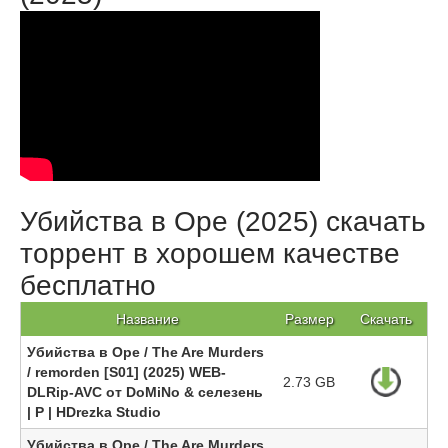
Убийства в Оре (2025) скачать
торрент в хорошем качестве
бесплатно
Название
Размер
Скачать
Убийства в Оре / The Are Murders
/ remorden [S01] (2025) WEB-
2.73 GB
DLRip-AVC от DoMiNo & селезень
| P | HDrezka Studio
Убийства в Оре / The Are Murders