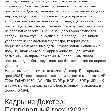
расследованию убийств, должно быть, испытывает
трудности. С высоты своего полицейского и охотничьего
опыта Гарри Декстер учил его теории и приемам выжидания
жертвы, видел кровопролитие и следы и практически
успокоил опасный инстинкт своего сына, удерживая его на
месте. Здесь Декстер рассказывает своему отцу, как он чуть
не зарезал человека. В конце концов у Гарри случается
сердечный приступ, но худшее еще впереди. Больницей
управляет ненормальная медсестра, которая дает
пациентам смертельные дозы нитрата калия. Попавший в
ловушку злодейских сил Гарри в конце концов находит
возможный компромисс с темным напарником своего
пасынка и дает Декстеру отцовское благословение на первое
убийство.
На нашем сайте вы можете скачать Декстер: Первородный
грех (2024) через торрент в хорошем качестве в формате HD
720p, FullHD 1080p, WebRip, DVDRip, HDRip, BDRip, 3D и 4K
а также можно скачать на телефон, планшет на андроид в
формате MP4.
Кадры из Декстер:
Первородный грех (2024)