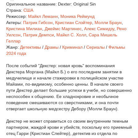
Оригинальное название:
Dexter: Original Sin
Страна:
США
Режиссер:
Майкл Леманн
,
Моника Реймунд
Актеры:
Патрик Гибсон
,
Кристиан Слэйтер
,
Молли Браун
,
Кристина Милиан
,
Джеймс Мартинес
,
Алекс Симидзу
,
Рено
Уилсон
,
Патрик Демпси
,
Майкл С. Холл
,
Сара Мишель
Геллар
Жанр:
Детективы
/
Драмы
/
Криминал
/
Сериалы
/
Фильмы
2024 года
После событий "Декстер: новая кровь" воспоминания
Декстера Моргана (Майкл Б.) о его последнем занятии в
медучилище и начале стажировки в полицейском участке
Майами, по-видимому, особенно ценны. В начале своего
пути Декстер делает большие успехи в учебе, но совершенно
неспособен к общению. Ее хладнокровие и необычное
поведение смешиваются со сверстниками, и она почти
отвергает школьную медсестру Дебору (Молли Браун).
Декстер не может справиться со своим внутренним темным
партнером, жаждой крови и убийств, поскольку его приемный
отец Гарри (Кристиан Слейтер), детектив из отдела по