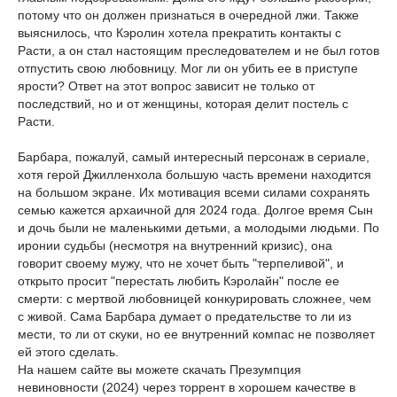
потому что он должен признаться в очередной лжи. Также
выяснилось, что Кэролин хотела прекратить контакты с
Расти, а он стал настоящим преследователем и не был готов
отпустить свою любовницу. Мог ли он убить ее в приступе
ярости? Ответ на этот вопрос зависит не только от
последствий, но и от женщины, которая делит постель с
Расти.
Барбара, пожалуй, самый интересный персонаж в сериале,
хотя герой Джилленхола большую часть времени находится
на большом экране. Их мотивация всеми силами сохранять
семью кажется архаичной для 2024 года. Долгое время Сын
и дочь были не маленькими детьми, а молодыми людьми. По
иронии судьбы (несмотря на внутренний кризис), она
говорит своему мужу, что не хочет быть "терпеливой", и
открыто просит "перестать любить Кэролайн" после ее
смерти: с мертвой любовницей конкурировать сложнее, чем
с живой. Сама Барбара думает о предательстве то ли из
мести, то ли от скуки, но ее внутренний компас не позволяет
ей этого сделать.
На нашем сайте вы можете скачать Презумпция
невиновности (2024) через торрент в хорошем качестве в