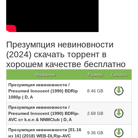
Презумпция невиновности
(2024) скачать торрент в
хорошем качестве бесплатно
Название
Размер
Скачать
Презумпция невиновности /
Presumed Innocent (1990) BDRip
8.46 GB
1080p | D, A
Презумпция невиновности /
Presumed Innocent (1990) BDRip-
2.68 GB
AVC от k.e.n & NNMClub | D, A
Презумпция невиновности [01-16
9.36 GB
из 16] (2018) WEB-DLRip-AVC