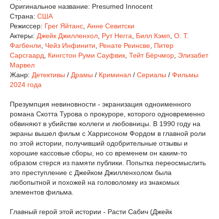
Оригинальное название:
Presumed Innocent
Страна:
США
Режиссер:
Грег Яйтанс
,
Анне Севитски
Актеры:
Джейк Джилленхол
,
Рут Негга
,
Билл Кэмп
,
О. Т.
Фагбенли
,
Чейз Инфинити
,
Ренате Реинсве
,
Питер
Сарсгаард
,
Кингстон Руми Сауфвик
,
Тейт Бёрчмор
,
Элизабет
Марвел
Жанр:
Детективы
/
Драмы
/
Криминал
/
Сериалы
/
Фильмы
2024 года
Презумпция невиновности - экранизация одноименного
романа Скотта Турова о прокуроре, которого одновременно
обвиняют в убийстве коллеги и любовницы. В 1990 году на
экраны вышел фильм с Харрисоном Фордом в главной роли
по этой истории, получивший одобрительные отзывы и
хорошие кассовые сборы, но со временем он каким-то
образом стерся из памяти публики. Попытка переосмыслить
это преступление с Джейком Джилленхолом была
любопытной и похожей на головоломку из знакомых
элементов фильма.
Главный герой этой истории - Расти Сабич (Джейк