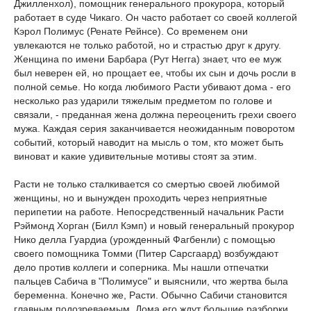
Джилленхол), помощник генерального прокурора, который
работает в суде Чикаго. Он часто работает со своей коллегой
Кэрол Полимус (Ренате Рейнсе). Со временем они
увлекаются не только работой, но и страстью друг к другу.
Женщина по имени Барбара (Рут Негга) знает, что ее муж
был неверен ей, но прощает ее, чтобы их сын и дочь росли в
полной семье. Но когда любимого Расти убивают дома - его
несколько раз ударили тяжелым предметом по голове и
связали, - преданная жена должна переоценить грехи своего
мужа. Каждая серия заканчивается неожиданным поворотом
событий, который наводит на мысль о том, кто может быть
виноват и какие удивительные мотивы стоят за этим.
Расти не только сталкивается со смертью своей любимой
женщины, но и вынужден проходить через неприятные
перипетии на работе. Непосредственный начальник Расти
Рэймонд Хорган (Билл Кэмп) и новый генеральный прокурор
Нико делла Гуардиа (урожденный Фагбенли) с помощью
своего помощника Томми (Питер Сарсгаард) возбуждают
дело против коллеги и соперника. Мы нашли отпечатки
пальцев Сабича в "Полимусе" и выяснили, что жертва была
беременна. Конечно же, Расти. Обычно Сабичи становится
главным подозреваемым. Дома его ждут большие разборки,