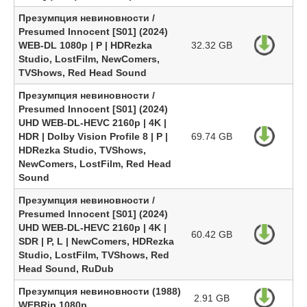
Презумпция невиновности /
Presumed Innocent [S01] (2024)
WEB-DL 1080p | P | HDRezka
32.32 GB
Studio, LostFilm, NewComers,
TVShows, Red Head Sound
Презумпция невиновности /
Presumed Innocent [S01] (2024)
UHD WEB-DL-HEVC 2160p | 4K |
HDR | Dolby Vision Profile 8 | P |
69.74 GB
HDRezka Studio, TVShows,
NewComers, LostFilm, Red Head
Sound
Презумпция невиновности /
Presumed Innocent [S01] (2024)
UHD WEB-DL-HEVC 2160p | 4K |
60.42 GB
SDR | P, L | NewComers, HDRezka
Studio, LostFilm, TVShows, Red
Head Sound, RuDub
Презумпция невиновности (1988)
2.91 GB
WEBRip 1080p