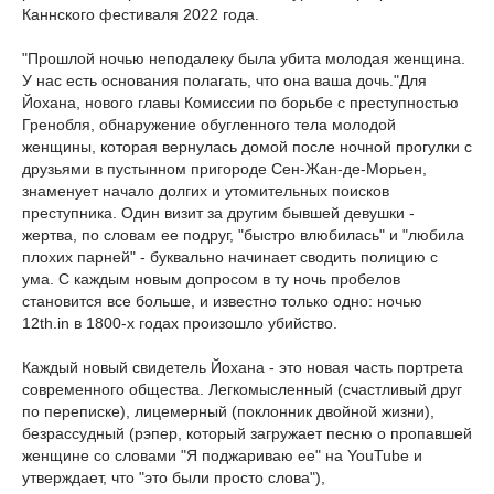
Каннского фестиваля 2022 года.
"Прошлой ночью неподалеку была убита молодая женщина.
У нас есть основания полагать, что она ваша дочь."Для
Йохана, нового главы Комиссии по борьбе с преступностью
Гренобля, обнаружение обугленного тела молодой
женщины, которая вернулась домой после ночной прогулки с
друзьями в пустынном пригороде Сен-Жан-де-Морьен,
знаменует начало долгих и утомительных поисков
преступника. Один визит за другим бывшей девушки -
жертва, по словам ее подруг, "быстро влюбилась" и "любила
плохих парней" - буквально начинает сводить полицию с
ума. С каждым новым допросом в ту ночь пробелов
становится все больше, и известно только одно: ночью
12th.in в 1800-х годах произошло убийство.
Каждый новый свидетель Йохана - это новая часть портрета
современного общества. Легкомысленный (счастливый друг
по переписке), лицемерный (поклонник двойной жизни),
безрассудный (рэпер, который загружает песню о пропавшей
женщине со словами "Я поджариваю ее" на YouTube и
утверждает, что "это были просто слова"),