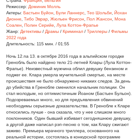
Страна:
Франция
,
Бельгия
Режиссер:
Доминик Молль
Актеры:
Бастьен Буйон
,
Були Ланнерс
,
Тео Шольби
,
Йохан
Дионне
,
Тибо Эврар
,
Жюльен Фрисон
,
Пол Жансон
,
Мона
Соален
,
Полин Серийе
,
Лула Коттон-Фрапье
Жанр:
Детективы
/
Драмы
/
Криминал
/
Триллеры
/
Фильмы
2022 года
Длительность:
115 мин. / 01:55
Ночь 12.na 13. в октябре 2016 года в альпийском городке
Гренобль было найдено тело 21-летней Клары (Лула Коттон-
Фрапье). Неизвестный мужчина облил девушку бензином и
поджег ее. Клара умерла мучительной смертью, на месте
происшествия не было обнаружено никаких следов. За день
до убийства в Гренобле сменился начальник полиции. Он
стал молодым, но оптимистичным Йоаном (Бастьен Бульон).
Подозреваемых много, но для предъявления обвинений
необходимы серьезные доказательства. В Гренобле к Кларе
относились лучше - она сказала, что у нее слишком много
поклонников. Один бывший избивает сегодняшнюю девушку,
а другой даже написал рэп-песню о том, как Клару сжигают
заживо. Премьера мрачного триллера, основанного на
реальной истории, состоялась в конкурсной программе