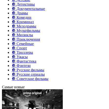
🔘 Детективы
🔘 Документальные
🔘 Драмы
🔘 Комедии
🔘 Криминал
🔘 Мелодрамы
🔘 Мультфильмы
🔘 Мюзиклы
🔘 Приключения
🔘 Семейные
🔘 Спорт
🔘 Триллеры
🔘 Ужасы
🔘 Фантастика
🔘 Фэнтези
🔘 Русские фильмы
🔘 Русские сериалы
🔘 Советские фильмы
Самые новые