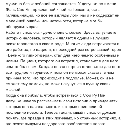
мужчина без колебаний соглашается. У девушки по имени
Жэнь Сяо Ян, присланной к ней из Гонконга, есть
галлюцинации, но все ее взгляды логичны и не содержат ни
малейшей ошибки или неточности, которые мог бы
обнаружить врач.
Работа психолога - дело очень сложное. Здесь вы узнаете
историю человека, который является одним из лучших
психотерапевтов в своем роде. Многие люди встречаются в
его работах, но пациент, в последний раз встречавший героя
«Великого гипнотизера», стал для него чем-то особенным и
новым. Пациент, которого он встретил, становится для него
чем-то большим. Каждая новая встреча становится для него
все труднее и труднее, и пока он не может сказать, в чем
причина того, что происходит в подполье. Может, он и не
сможет ему помочь, но может окунуться в пучину своих
мыслей.
Когда она прибыла, чтобы встретиться с Сюй Ру Нин,
девушка начала рассказывать свои истории о привидениях,
которых она начала видеть и которые принесли ей
последние новости. Теперь талантливый психолог должен
понять, где правда в этих логичных, но странных историях, а
где лежат выдумки нездорового воображения нового