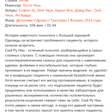
Страна:
Китай
Режиссер:
Лэсте Чэнь
Актеры:
София Ху
,
Люй Чжун
,
Карен Мок
,
Дэвид Ван
,
Сюй
Чжэн
,
Ян Кайди
Жанр:
Детективы
/
Драмы
/
Триллеры
/
Фильмы 2014 года
Длительность:
104 мин. / 01:44
История известного психолога с большой карьерой.
Однажды он встречает проблемного пациента, которого
нелегко встретить.
Сюй Ру Нин - отличный психолог, разбирающийся в самых
сложных случаях. С помощью гипноза она организует
психотерапевтические сеансы для пациентов с навязчивыми
идеями, фобиями и нестабильностью, которые глубоко
проникают в их видения. Найдя причину видения, он удаляет
ее и возвращает пациента к нормальной беззаботной жизни.
Хотя многие считают его метод противоречивым, в первую
очередь из-за риска того, что подсознание пациента будет
предложено или использовано в качестве лаборатории для
различных экспериментов, количество положительных
результатов исцеления говорит само за себя. Сюй Ру Нин
почти уверен в своем методе, и когда его давний наставник,
в том числе психолог, просит его принять нового пациента,