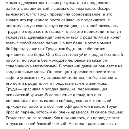
момент девушка ждет своих результатов и продолжает
работать официанткой в ​​самом обычном кафе. Вскоре
выясняется, что Труди провалила собеседование, а это
значит, что карьерного роста сейчас не предвидится. И
поэтому самую счастливую ситуацию, в которой оказалась
Труди, не омрачает тот факт, что все это происходит в канун
Рождества. Девушка идет знакомиться с родителями и хочет
взять с собой своего парня. Но вот беда: в этот момент
бойфренд уходит от Труди, как будто он собирается
причинить все беды. Она была готова уйти к родне без новой
работы, но уехать без молодого человека ей кажется
совершенно невозможным. В отчаянии девушка решается на
кардинальные меры. Он похищает красивого посетителя
кафе и угрожает ему старым пистолетом, чтобы заставить
его пойти к родителям и представиться его женихом.
Труди — красивая молодая девушка, переживающая
психический кризис. В дополнение к тому, что она
«провалила» очень важное собеседование и теперь ей
приходится работать обычной официанткой в ​​кафе, Труди
бросил парень, который ей очень нравился. И самое худшее:
Рождество не за горами. Как и ожидалось, он проведет этот
отпуск со своей близкой семьей. Не желая разочаровывать