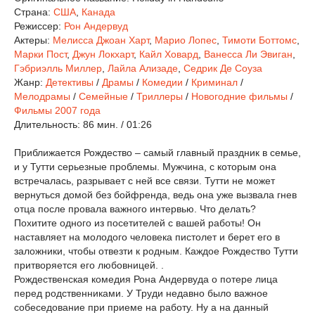
Страна:
США
,
Канада
Режиссер:
Рон Андервуд
Актеры:
Мелисса Джоан Харт
,
Марио Лопес
,
Тимоти Боттомс
,
Марки Пост
,
Джун Локхарт
,
Кайл Ховард
,
Ванесса Ли Эвиган
,
Гэбриэлль Миллер
,
Лайла Ализаде
,
Седрик Де Соуза
Жанр:
Детективы
/
Драмы
/
Комедии
/
Криминал
/
Мелодрамы
/
Семейные
/
Триллеры
/
Новогодние фильмы
/
Фильмы 2007 года
Длительность:
86 мин. / 01:26
Приближается Рождество – самый главный праздник в семье,
и у Тутти серьезные проблемы. Мужчина, с которым она
встречалась, разрывает с ней все связи. Тутти не может
вернуться домой без бойфренда, ведь она уже вызвала гнев
отца после провала важного интервью. Что делать?
Похитите одного из посетителей с вашей работы! Он
наставляет на молодого человека пистолет и берет его в
заложники, чтобы отвезти к родным. Каждое Рождество Тутти
притворяется его любовницей. .
Рождественская комедия Рона Андервуда о потере лица
перед родственниками. У Труди недавно было важное
собеседование при приеме на работу. Ну а на данный