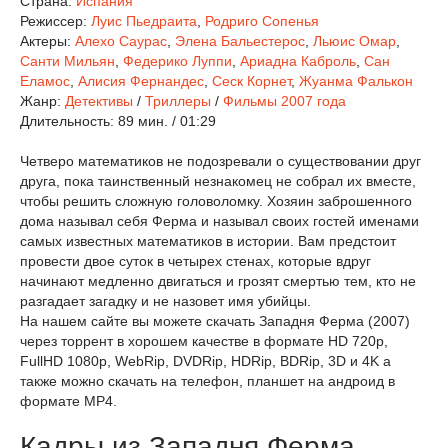
Страна:
Испания
Режиссер:
Луис Пьедраита
,
Родриго Сопенья
Актеры:
Алехо Саурас
,
Элена Бальестерос
,
Льюис Омар
,
Санти Мильян
,
Федерико Луппи
,
Ариадна Каброль
,
Сан
Еламос
,
Алисия Фернандес
,
Сеск Корнет
,
Жуанма Фалькон
Жанр:
Детективы
/
Триллеры
/
Фильмы 2007 года
Длительность:
89 мин. / 01:29
Четверо математиков не подозревали о существовании друг
друга, пока таинственный незнакомец не собрал их вместе,
чтобы решить сложную головоломку. Хозяин заброшенного
дома называл себя Ферма и называл своих гостей именами
самых известных математиков в истории. Вам предстоит
провести двое суток в четырех стенах, которые вдруг
начинают медленно двигаться и грозят смертью тем, кто не
разгадает загадку и не назовет имя убийцы.
На нашем сайте вы можете скачать Западня Ферма (2007)
через торрент в хорошем качестве в формате HD 720p,
FullHD 1080p, WebRip, DVDRip, HDRip, BDRip, 3D и 4K а
также можно скачать на телефон, планшет на андроид в
формате MP4.
Кадры из Западня Ферма