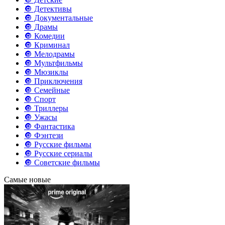
🔘 Детективы
🔘 Документальные
🔘 Драмы
🔘 Комедии
🔘 Криминал
🔘 Мелодрамы
🔘 Мультфильмы
🔘 Мюзиклы
🔘 Приключения
🔘 Семейные
🔘 Спорт
🔘 Триллеры
🔘 Ужасы
🔘 Фантастика
🔘 Фэнтези
🔘 Русские фильмы
🔘 Русские сериалы
🔘 Советские фильмы
Самые новые