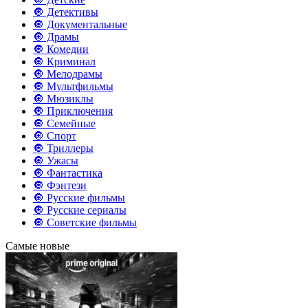
🔘 Детективы
🔘 Документальные
🔘 Драмы
🔘 Комедии
🔘 Криминал
🔘 Мелодрамы
🔘 Мультфильмы
🔘 Мюзиклы
🔘 Приключения
🔘 Семейные
🔘 Спорт
🔘 Триллеры
🔘 Ужасы
🔘 Фантастика
🔘 Фэнтези
🔘 Русские фильмы
🔘 Русские сериалы
🔘 Советские фильмы
Самые новые