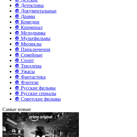
🔘 Детективы
🔘 Документальные
🔘 Драмы
🔘 Комедии
🔘 Криминал
🔘 Мелодрамы
🔘 Мультфильмы
🔘 Мюзиклы
🔘 Приключения
🔘 Семейные
🔘 Спорт
🔘 Триллеры
🔘 Ужасы
🔘 Фантастика
🔘 Фэнтези
🔘 Русские фильмы
🔘 Русские сериалы
🔘 Советские фильмы
Самые новые