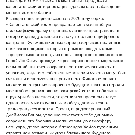
наблюдателем», отсылая к квантовым парадоксам
копенгагенской интерпретации, где сам факт наблюдения
меняет исход событий.
К завершению первого сезона в 2026 году сериал
«Копенгагенский тест» превращается в масштабную
философскую драму о границах личного пространства и
потере индивидуальности в эпоху тотального цифрового
контроля. Кульминационные серии раскрывают истинные
цели заговорщиков, которые стремятся создать армию
«прозрачных» агентов, лишенных секретов от своих хозяев.
Герой Лю Сыму проходит через серию жестких моральных
испытаний, пытаясь сохранить остатки человечности в
условиях, когда его собственные мысли и чувства могут быть
считаны и использованы против него. Финал оставляет
множество открытых вопросов о будущем главного героя и
масштабах проникновения хакерской сети в глобальные
структуры безопасности, закрепляя за проектом статус
одного из самых актуальных и обсуждаемых техно-
триллеров десятилетия. Проект, спродюсированный
Джеймсом Ваном, успешно сочетает в себе динамику
современного боевика и меланхоличную атмосферу
неонуара, делая историю Александра Хейла пугающим
отражением возможных угроз ближайшего будущего.