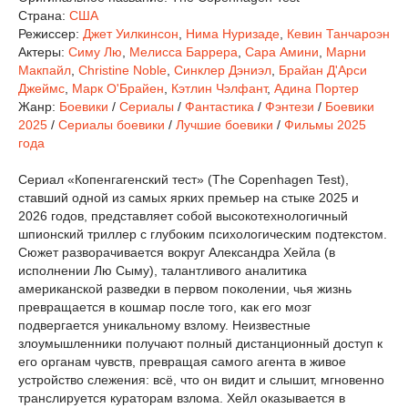
Страна:
США
Режиссер:
Джет Уилкинсон
,
Нима Нуризаде
,
Кевин Танчароэн
Актеры:
Симу Лю
,
Мелисса Баррера
,
Сара Амини
,
Марни
Макпайл
,
Christine Noble
,
Синклер Дэниэл
,
Брайан Д'Арси
Джеймс
,
Марк О'Брайен
,
Кэтлин Чэлфант
,
Адина Портер
Жанр:
Боевики
/
Сериалы
/
Фантастика
/
Фэнтези
/
Боевики
2025
/
Сериалы боевики
/
Лучшие боевики
/
Фильмы 2025
года
Сериал «Копенгагенский тест» (The Copenhagen Test),
ставший одной из самых ярких премьер на стыке 2025 и
2026 годов, представляет собой высокотехнологичный
шпионский триллер с глубоким психологическим подтекстом.
Сюжет разворачивается вокруг Александра Хейла (в
исполнении Лю Сыму), талантливого аналитика
американской разведки в первом поколении, чья жизнь
превращается в кошмар после того, как его мозг
подвергается уникальному взлому. Неизвестные
злоумышленники получают полный дистанционный доступ к
его органам чувств, превращая самого агента в живое
устройство слежения: всё, что он видит и слышит, мгновенно
транслируется кураторам взлома. Хейл оказывается в