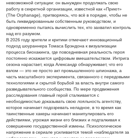
невозможной ситуации: он вынужден продолжать свою
работу в секретной организации, известной как «Приют»
(The Orphanage), притворяясь, что всё в порядке, чтобы не
быть ликвидированным собственным руководством, и
одновременно пытаясь вычислить тех, кто захватил контроль
над его разумом.
В 2026 году зрители и критики отмечают инновационный
подход шоураннера Томаса Брэндона к визуализации
процесса биохакинга, где повседневная реальность героя
постоянно искажается цифровым вмешательством. Интрига
сезона нарастает, когда Александр обнаруживает, что его
взлом — это не просто акт промышленного шпионажа, а
часть масштабного эксперимента, связанного с передовыми
технологиями и скрытой борьбой за власть внутри самого
разведывательного сообщества. По мере продвижения
расследования главный герой сталкивается с
необходимостью доказывать свою лояльность агентству,
которое начинает подозревать неладное, в то время как
таинственные хакеры начинают манипулировать его
действиями, угрожая жизни его близких и подталкивая к
совершению государственной измены. Психологическое
напряжение в сериале усиливается темой «наблюдателя за