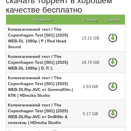
скачать торрент в хорошем
качестве бесплатно
Название
Размер
Скачать
Копенгагенский тест / The
Copenhagen Test [S01] (2025)
13.21 GB
WEB-DL 1080p | P | Red Head
Sound
Копенгагенский тест / The
Copenhagen Test [S01] (2025)
18.75 GB
WEB-DL 1080p | D, P, L
Копенгагенский тест / The
Copenhagen Test [S01] (2025)
1.53 GB
WEB-DLRip-AVC от Generalfilm |
КПК | HDrezka Studio
Копенгагенский тест / The
Copenhagen Test [S01] (2025)
5.17 GB
WEB-DLRip-AVC от DoMiNo &
селезень | HDrezka Studio