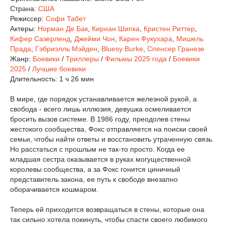
Страна:
США
Режиссер:
Софи Табет
Актеры:
Норман Де Бак
,
Кирнан Шипка
,
Кристен Риттер
,
Кифер Сазерленд
,
Джейми Чон
,
Карен Фукухара
,
Мишель
Прада
,
Гэбриэлль Мэйден
,
Bluesy Burke
,
Спенсер Гранезе
Жанр:
Боевики
/
Триллеры
/
Фильмы 2025 года
/
Боевики
2025
/
Лучшие боевики
Длительность:
1 ч 26 мин
В мире, где порядок устанавливается железной рукой, а
свобода - всего лишь иллюзия, девушка осмеливается
бросить вызов системе. В 1986 году, преодолев стены
жестокого сообщества, Фокс отправляется на поиски своей
семьи, чтобы найти ответы и восстановить утраченную связь.
Но расстаться с прошлым не так-то просто. Когда ее
младшая сестра оказывается в руках могущественной
королевы сообщества, а за Фокс гонится циничный
представитель закона, ее путь к свободе внезапно
оборачивается кошмаром.
Теперь ей приходится возвращаться в стены, которые она
так сильно хотела покинуть, чтобы спасти своего любимого