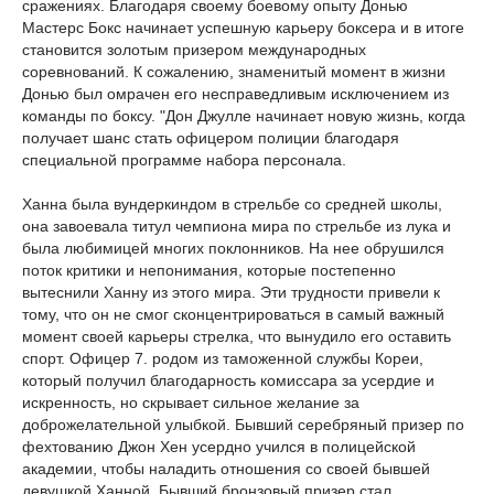
сражениях. Благодаря своему боевому опыту Донью
Мастерс Бокс начинает успешную карьеру боксера и в итоге
становится золотым призером международных
соревнований. К сожалению, знаменитый момент в жизни
Донью был омрачен его несправедливым исключением из
команды по боксу. "Дон Джулле начинает новую жизнь, когда
получает шанс стать офицером полиции благодаря
специальной программе набора персонала.
Ханна была вундеркиндом в стрельбе со средней школы,
она завоевала титул чемпиона мира по стрельбе из лука и
была любимицей многих поклонников. На нее обрушился
поток критики и непонимания, которые постепенно
вытеснили Ханну из этого мира. Эти трудности привели к
тому, что он не смог сконцентрироваться в самый важный
момент своей карьеры стрелка, что вынудило его оставить
спорт. Офицер 7. родом из таможенной службы Кореи,
который получил благодарность комиссара за усердие и
искренность, но скрывает сильное желание за
доброжелательной улыбкой. Бывший серебряный призер по
фехтованию Джон Хен усердно учился в полицейской
академии, чтобы наладить отношения со своей бывшей
девушкой Ханной. Бывший бронзовый призер стал