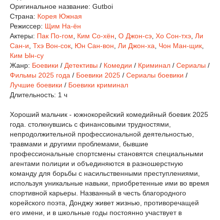
Оригинальное название:
Gutboi
Страна:
Корея Южная
Режиссер:
Щим На-ён
Актеры:
Пак По-гом
,
Ким Со-хён
,
О Джон-сэ
,
Хо Сон-тхэ
,
Ли
Сан-и
,
Тхэ Вон-сок
,
Юн Сан-вон
,
Ли Джон-ха
,
Чон Ман-щик
,
Ким Ын-су
Жанр:
Боевики
/
Детективы
/
Комедии
/
Криминал
/
Сериалы
/
Фильмы 2025 года
/
Боевики 2025
/
Сериалы боевики
/
Лучшие боевики
/
Боевики криминал
Длительность:
1 ч
Хороший мальчик - южнокорейский комедийный боевик 2025
года. столкнувшись с финансовыми трудностями,
непродолжительной профессиональной деятельностью,
травмами и другими проблемами, бывшие
профессиональные спортсмены становятся специальными
агентами полиции и объединяются в разношерстную
команду для борьбы с насильственными преступлениями,
используя уникальные навыки, приобретенные ими во время
спортивной карьеры. Названный в честь благородного
корейского поэта, Донджу живет жизнью, противоречащей
его имени, и в школьные годы постоянно участвует в