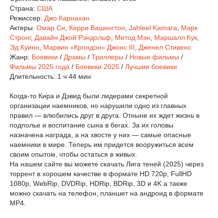
Страна:
США
Режиссер:
Джо Карнахан
Актеры:
Омар Си
,
Керри Вашингтон
,
Jahleel Kamara
,
Марк
Стронг
,
Давайн Джой Рэндольф
,
Метод Мэн
,
Маршалл Кук
,
Эд Куинн
,
Марвин «Крондон» Джонс III
,
Дженел Стивенс
Жанр:
Боевики
/
Драмы
/
Триллеры
/
Новые фильмы
/
Фильмы 2025 года
/
Боевики 2025
/
Лучшие боевики
Длительность:
1 ч 44 мин
Когда-то Кира и Дэвид были лидерами секретной
организации наемников, но нарушили одно из главных
правил — влюбились друг в друга. Отныне их ждет жизнь в
подполье и воспитание сына в бегах. За их головы
назначена награда, а на хвосте у них — самые опасные
наемники в мире. Теперь им придется вооружиться всем
своим опытом, чтобы остаться в живых.
На нашем сайте вы можете скачать Лига теней (2025) через
торрент в хорошем качестве в формате HD 720p, FullHD
1080p, WebRip, DVDRip, HDRip, BDRip, 3D и 4K а также
можно скачать на телефон, планшет на андроид в формате
MP4.