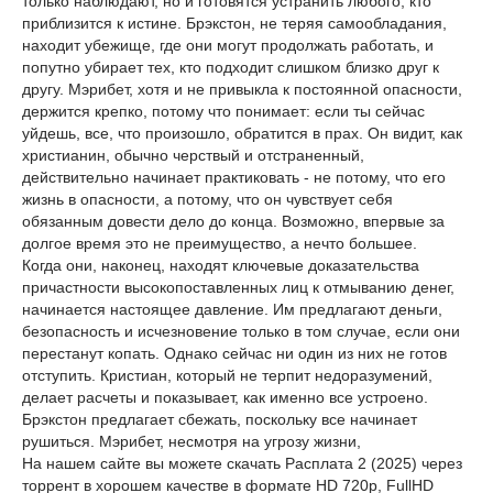
только наблюдают, но и готовятся устранить любого, кто
приблизится к истине. Брэкстон, не теряя самообладания,
находит убежище, где они могут продолжать работать, и
попутно убирает тех, кто подходит слишком близко друг к
другу. Мэрибет, хотя и не привыкла к постоянной опасности,
держится крепко, потому что понимает: если ты сейчас
уйдешь, все, что произошло, обратится в прах. Он видит, как
христианин, обычно черствый и отстраненный,
действительно начинает практиковать - не потому, что его
жизнь в опасности, а потому, что он чувствует себя
обязанным довести дело до конца. Возможно, впервые за
долгое время это не преимущество, а нечто большее.
Когда они, наконец, находят ключевые доказательства
причастности высокопоставленных лиц к отмыванию денег,
начинается настоящее давление. Им предлагают деньги,
безопасность и исчезновение только в том случае, если они
перестанут копать. Однако сейчас ни один из них не готов
отступить. Кристиан, который не терпит недоразумений,
делает расчеты и показывает, как именно все устроено.
Брэкстон предлагает сбежать, поскольку все начинает
рушиться. Мэрибет, несмотря на угрозу жизни,
На нашем сайте вы можете скачать Расплата 2 (2025) через
торрент в хорошем качестве в формате HD 720p, FullHD