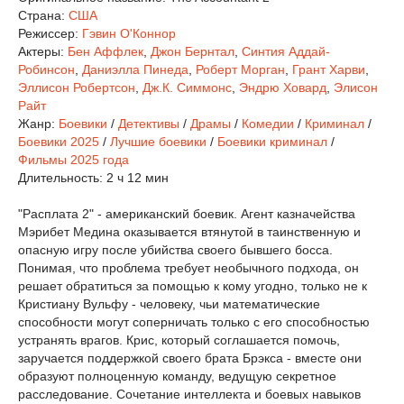
Страна:
США
Режиссер:
Гэвин О'Коннор
Актеры:
Бен Аффлек
,
Джон Бернтал
,
Синтия Аддай-
Робинсон
,
Даниэлла Пинеда
,
Роберт Морган
,
Грант Харви
,
Эллисон Робертсон
,
Дж.К. Симмонс
,
Эндрю Ховард
,
Элисон
Райт
Жанр:
Боевики
/
Детективы
/
Драмы
/
Комедии
/
Криминал
/
Боевики 2025
/
Лучшие боевики
/
Боевики криминал
/
Фильмы 2025 года
Длительность:
2 ч 12 мин
"Расплата 2" - американский боевик. Агент казначейства
Мэрибет Медина оказывается втянутой в таинственную и
опасную игру после убийства своего бывшего босса.
Понимая, что проблема требует необычного подхода, он
решает обратиться за помощью к кому угодно, только не к
Кристиану Вульфу - человеку, чьи математические
способности могут соперничать только с его способностью
устранять врагов. Крис, который соглашается помочь,
заручается поддержкой своего брата Брэкса - вместе они
образуют полноценную команду, ведущую секретное
расследование. Сочетание интеллекта и боевых навыков