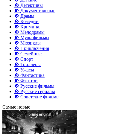
🔘 Детективы
🔘 Документальные
🔘 Драмы
🔘 Комедии
🔘 Криминал
🔘 Мелодрамы
🔘 Мультфильмы
🔘 Мюзиклы
🔘 Приключения
🔘 Семейные
🔘 Спорт
🔘 Триллеры
🔘 Ужасы
🔘 Фантастика
🔘 Фэнтези
🔘 Русские фильмы
🔘 Русские сериалы
🔘 Советские фильмы
Самые новые