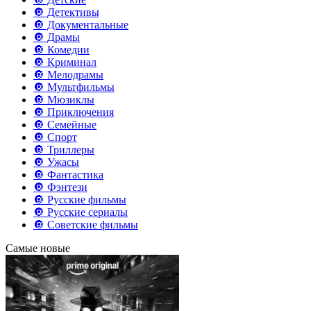
🔘 Детективы
🔘 Документальные
🔘 Драмы
🔘 Комедии
🔘 Криминал
🔘 Мелодрамы
🔘 Мультфильмы
🔘 Мюзиклы
🔘 Приключения
🔘 Семейные
🔘 Спорт
🔘 Триллеры
🔘 Ужасы
🔘 Фантастика
🔘 Фэнтези
🔘 Русские фильмы
🔘 Русские сериалы
🔘 Советские фильмы
Самые новые