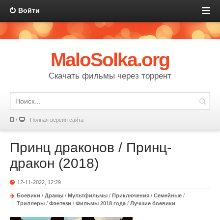
Войти
MaloSolka.org
Скачать фильмы через торрент
Полная версия сайта
Принц драконов / Принц-
дракон (2018)
12-11-2022, 12:29
Боевики
/
Драмы
/
Мультфильмы
/
Приключения
/
Семейные
/
Триллеры
/
Фэнтези
/
Фильмы 2018 года
/
Лучшие боевики