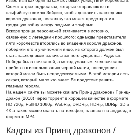
известный как один из самых ловких убийц Пяти Королевств.
Сюжет о трех подростках, которые отправляются в
эльфийскую землю Зейдию, чтобы доставить наследника
королю драконов, поскольку это может предотвратить
грядущую войну между людьми и эльфами.
Вскоре троица персонажей втягивается в историю,
связанную с легендами прошлого: однажды представители
пяти королевств вторглись во владения короля драконов,
победили его и уничтожили яйцо, из которого должен был
стать наследником величественного существа . Родился.
Победа была нечестной, а метод ужасным: человечество
прибегло к использованию черной магии, последствия
которой могли быть непредсказуемыми. В этой истории есть
секрет, который мало кто знает. Ее предстоит решить
главным героям.
На нашем сайте вы можете скачать Принц драконов / Принц-
дракон (2018) через торрент в хорошем качестве в формате
HD 720p, FullHD 1080p, WebRip, DVDRip, HDRip, BDRip, 3D и
4K а также можно скачать на телефон, планшет на андроид в
формате MP4.
Кадры из Принц драконов /