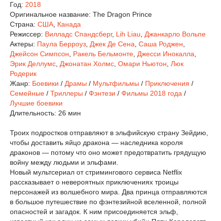
Год:
2018
Оригинальное название:
The Dragon Prince
Страна:
США
,
Канада
Режиссер:
Вилладс Спандсберг
,
Lih Liau
,
Джанкарло Вольпе
Актеры:
Паула Берроуз
,
Джек Де Сена
,
Саша Роджен
,
Джейсон Симпсон
,
Ракель Бельмонте
,
Джесси Инокалла
,
Эрик Деллумс
,
Джонатан Холмс
,
Омари Ньютон
,
Люк
Родерик
Жанр:
Боевики
/
Драмы
/
Мультфильмы
/
Приключения
/
Семейные
/
Триллеры
/
Фэнтези
/
Фильмы 2018 года
/
Лучшие боевики
Длительность:
26 мин
Троих подростков отправляют в эльфийскую страну Зейдию,
чтобы доставить яйцо дракона — наследника короля
драконов — потому что оно может предотвратить грядущую
войну между людьми и эльфами.
Новый мультсериал от стримингового сервиса Netflix
рассказывает о невероятных приключениях троицы
персонажей из волшебного мира. Два принца отправляются
в большое путешествие по фэнтезийной вселенной, полной
опасностей и загадок. К ним присоединяется эльф,