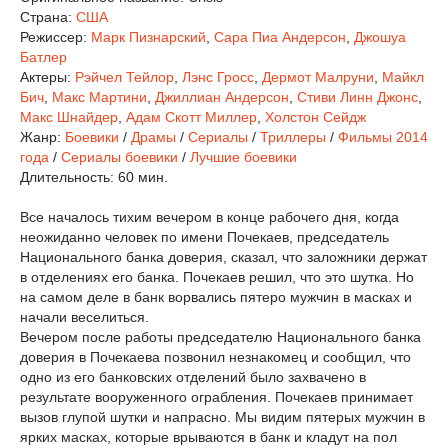
Страна:
США
Режиссер:
Марк Пизнарский
,
Сара Пиа Андерсон
,
Джошуа
Батлер
Актеры:
Рэйчел Тейлор
,
Лэнс Гросс
,
Дермот Малруни
,
Майкл
Бич
,
Макс Мартини
,
Джиллиан Андерсон
,
Стиви Линн Джонс
,
Макс Шнайдер
,
Адам Скотт Миллер
,
Холстон Сейдж
Жанр:
Боевики
/
Драмы
/
Сериалы
/
Триллеры
/
Фильмы 2014
года
/
Сериалы боевики
/
Лучшие боевики
Длительность:
60 мин.
Все началось тихим вечером в конце рабочего дня, когда
неожиданно человек по имени Почекаев, председатель
Национального банка доверия, сказал, что заложники держат
в отделениях его банка. Почекаев решил, что это шутка. Но
на самом деле в банк ворвались пятеро мужчин в масках и
начали веселиться.
Вечером после работы председателю Национального банка
доверия в Почекаева позвонил незнакомец и сообщил, что
одно из его банковских отделений было захвачено в
результате вооруженного ограбления. Почекаев принимает
вызов глупой шутки и напрасно. Мы видим пятерых мужчин в
ярких масках, которые врываются в банк и кладут на пол