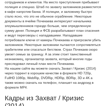
сотрудников и клиентов. На место преступления прибывают
полиция и спецназ. Штаб по захвату заложников разместится
в кафе напротив банка. И полиции, и заложнику быстро
стало ясно, что это не обычное ограбление. Некоторые
документы в ячейке Почекаева интересуют начальника
злоумышленников гораздо больше, чем определенную
сумму денег. Полиция и ФСБ разрабатывают план спасения
и ведут переговоры с нападавшими. Нападавшие
потребовали ключи от камеры Почекаева и пригрозили убить
заложников. Некоторые заложники пытаются сопротивляться
грабителям или спасаться бегством. Страх Почекаев скоро
увезет семью за границу. А за этим стоит таинственный
незнакомец, организатор захвата, который многие годы
преследовал личный план мести Почекаева.
На нашем сайте вы можете скачать Захват / Кризис (2014)
через торрент в хорошем качестве в формате HD 720p,
FullHD 1080p, WebRip, DVDRip, HDRip, BDRip, 3D и 4K а
также можно скачать на телефон, планшет на андроид в
формате MP4.
Кадры из Захват / Кризис
(2014)