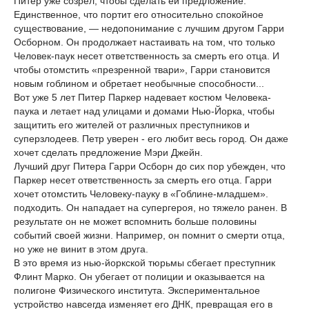
Питер уже созрел, чтобы сделать ей предложение.
Единственное, что портит его относительно спокойное
существование, — недопонимание с лучшим другом Гарри
Осборном. Он продолжает настаивать на том, что только
Человек-паук несет ответственность за смерть его отца. И
чтобы отомстить «презренной твари», Гарри становится
новым гоблином и обретает необычные способности...
Вот уже 5 лет Питер Паркер надевает костюм Человека-
паука и летает над улицами и домами Нью-Йорка, чтобы
защитить его жителей от различных преступников и
суперзлодеев. Петр уверен - его любит весь город. Он даже
хочет сделать предложение Мэри Джейн.
Лучший друг Питера Гарри Осборн до сих пор убежден, что
Паркер несет ответственность за смерть его отца. Гарри
хочет отомстить Человеку-пауку в «Гоблине-младшем».
подходить. Он нападает на супергероя, но тяжело ранен. В
результате он не может вспомнить больше половины
событий своей жизни. Например, он помнит о смерти отца,
но уже не винит в этом друга.
В это время из нью-йоркской тюрьмы сбегает преступник
Флинт Марко. Он убегает от полиции и оказывается на
полигоне Физического института. Экспериментальное
устройство навсегда изменяет его ДНК, превращая его в