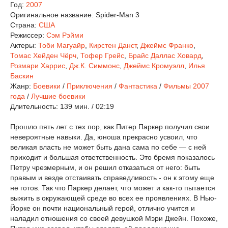
Год:
2007
Оригинальное название:
Spider-Man 3
Страна:
США
Режиссер:
Сэм Рэйми
Актеры:
Тоби Магуайр
,
Кирстен Данст
,
Джеймс Франко
,
Томас Хейден Чёрч
,
Тофер Грейс
,
Брайс Даллас Ховард
,
Розмари Харрис
,
Дж.К. Симмонс
,
Джеймс Кромуэлл
,
Илья
Баскин
Жанр:
Боевики
/
Приключения
/
Фантастика
/
Фильмы 2007
года
/
Лучшие боевики
Длительность:
139 мин. / 02:19
Прошло пять лет с тех пор, как Питер Паркер получил свои
невероятные навыки. Да, юноша прекрасно усвоил, что
великая власть не может быть дана сама по себе — с ней
приходит и большая ответственность. Это бремя показалось
Петру чрезмерным, и он решил отказаться от него: быть
правым и везде отстаивать справедливость - он к этому еще
не готов. Так что Паркер делает, что может и как-то пытается
выжить в окружающей среде во всех ее проявлениях. В Нью-
Йорке он почти национальный герой, отлично учится и
наладил отношения со своей девушкой Мэри Джейн. Похоже,