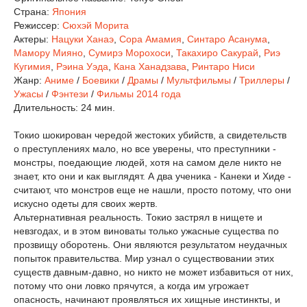
Страна:
Япония
Режиссер:
Сюхэй Морита
Актеры:
Нацуки Ханаэ
,
Сора Амамия
,
Синтаро Асанума
,
Мамору Мияно
,
Сумирэ Морохоси
,
Такахиро Сакурай
,
Риэ
Кугимия
,
Рэина Уэда
,
Кана Ханадзава
,
Ринтаро Ниси
Жанр:
Аниме
/
Боевики
/
Драмы
/
Мультфильмы
/
Триллеры
/
Ужасы
/
Фэнтези
/
Фильмы 2014 года
Длительность:
24 мин.
Токио шокирован чередой жестоких убийств, а свидетельств
о преступлениях мало, но все уверены, что преступники -
монстры, поедающие людей, хотя на самом деле никто не
знает, кто они и как выглядят. А два ученика - Канеки и Хиде -
считают, что монстров еще не нашли, просто потому, что они
искусно одеты для своих жертв.
Альтернативная реальность. Токио застрял в нищете и
невзгодах, и в этом виноваты только ужасные существа по
прозвищу оборотень. Они являются результатом неудачных
попыток правительства. Мир узнал о существовании этих
существ давным-давно, но никто не может избавиться от них,
потому что они ловко прячутся, а когда им угрожает
опасность, начинают проявляться их хищные инстинкты, и