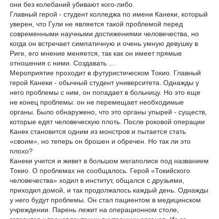
они без колебаний убивают кого-либо.
Главный герой - студент колледжа по имени Канеки, который
уверен, что Гули не является такой проблемой перед
современными научными достижениями человечества, но
когда он встречает симпатичную и очень умную девушку в
Риге, его мнение меняется, так как он имеет прямые
отношения с ними. Создавать ...
Мероприятие проходит в футуристическом Токио. Главный
герой Канеки - обычный студент университета. Однажды у
него проблемы с ним, он попадает в больницу. Но это еще
не конец проблемы: он не перемещает необходимые
органы. Было обнаружено, что это органы упырей - существ,
которые едят человеческую плоть. После роковой операции
Канек становится одним из монстров и пытается стать
«своим», но теперь он брошен и обречен. Но так ли это
плохо?
Канеки учится и живет в большом мегаполисе под названием
Токио. О проблемах не сообщалось. Герой «Токийского
человечества» ходил в институт, общался с друзьями,
приходил домой, и так продолжалось каждый день. Однажды
у него будут проблемы. Он стал пациентом в медицинском
учреждении. Парень лежит на операционном столе,