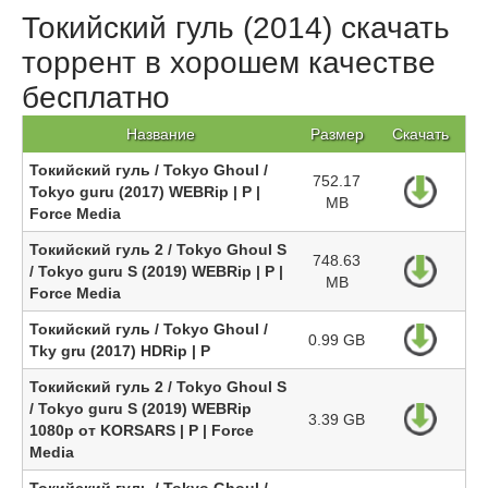
Токийский гуль (2014) скачать
торрент в хорошем качестве
бесплатно
Название
Размер
Скачать
Токийский гуль / Tokyo Ghoul /
752.17
Tokyo guru (2017) WEBRip | P |
MB
Force Media
Токийский гуль 2 / Tokyo Ghoul S
748.63
/ Tokyo guru S (2019) WEBRip | P |
MB
Force Media
Токийский гуль / Tokyo Ghoul /
0.99 GB
Tky gru (2017) HDRip | P
Токийский гуль 2 / Tokyo Ghoul S
/ Tokyo guru S (2019) WEBRip
3.39 GB
1080p от KORSARS | P | Force
Media