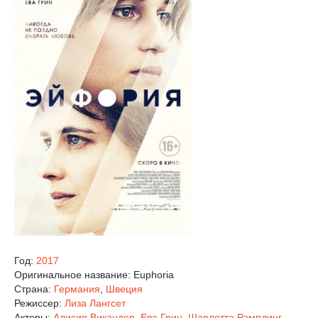
Год:
2017
Оригинальное название:
Euphoria
Страна:
Германия
,
Швеция
Режиссер:
Лиза Лангсет
Актеры:
Алисия Викандер
,
Ева Грин
,
Шарлотта Рэмплинг
,