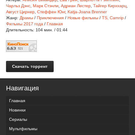
Чарльз Дэнс
,
Марк Стэнли
,
Адриан Лестер
,
Тайгер Кирххарц
,
Август Цирнер
,
Стеффен Юнг
,
Katja-Joana Brenner
Жанр:
Драмы
/
Приключения
/
Новые фильмы
/
TS, Camrip
/
Фильмы 2017 года
/
Главная
Длительность:
104 мин. / 01:44
Скачать торрент
Навигация
Главная
Новинки
Сериалы
Мультфильмы