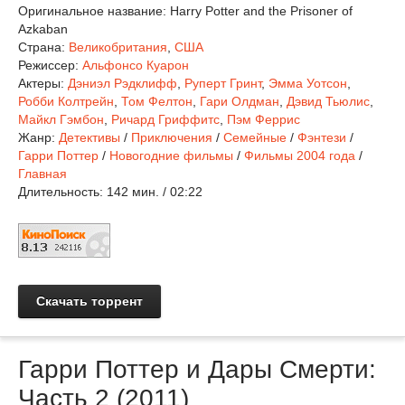
Оригинальное название:
Harry Potter and the Prisoner of
Azkaban
Страна:
Великобритания
,
США
Режиссер:
Альфонсо Куарон
Актеры:
Дэниэл Рэдклифф
,
Руперт Гринт
,
Эмма Уотсон
,
Робби Колтрейн
,
Том Фелтон
,
Гари Олдман
,
Дэвид Тьюлис
,
Майкл Гэмбон
,
Ричард Гриффитс
,
Пэм Феррис
Жанр:
Детективы
/
Приключения
/
Семейные
/
Фэнтези
/
Гарри Поттер
/
Новогодние фильмы
/
Фильмы 2004 года
/
Главная
Длительность:
142 мин. / 02:22
Скачать торрент
Гарри Поттер и Дары Смерти:
Часть 2 (2011)