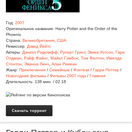
Год:
2007
Оригинальное название:
Harry Potter and the Order of the
Phoenix
Страна:
Великобритания
,
США
Режиссер:
Дэвид Йейтс
Актеры:
Дэниэл Рэдклифф
,
Руперт Гринт
,
Эмма Уотсон
,
Гари
Олдман
,
Рэйф Файнс
,
Майкл Гэмбон
,
Том Фелтон
,
Имелда
Стонтон
,
Эванна Линч
,
Алан Рикман
Жанр:
Приключения
/
Семейные
/
Фэнтези
/
Гарри Поттер
/
Новогодние фильмы
/
Фильмы 2007 года
/
Главная
Длительность:
138 мин. / 02:18
Скачать торрент