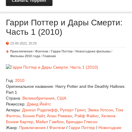
Скачать торрент
Гарри Поттер и Дары Смерти:
Часть 1 (2010)
23-05-2022, 20:29
Приключения
/
Фэнтези
/
Гарри Поттер
/
Новогодние фильмы
/
Фильмы 2010 года
/
Главная
Год:
2010
Оригинальное название:
Harry Potter and the Deathly Hallows:
Part 1
Страна:
Великобритания
,
США
Режиссер:
Дэвид Йейтс
Актеры:
Дэниэл Рэдклифф
,
Руперт Гринт
,
Эмма Уотсон
,
Том
Фелтон
,
Бонни Райт
,
Алан Рикман
,
Рэйф Файнс
,
Хелена
Бонем Картер
,
Майкл Гэмбон
,
Брендан Глисон
Жанр:
Приключения
/
Фэнтези
/
Гарри Поттер
/
Новогодние