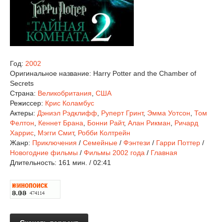
Год:
2002
Оригинальное название:
Harry Potter and the Chamber of
Secrets
Страна:
Великобритания
,
США
Режиссер:
Крис Коламбус
Актеры:
Дэниэл Рэдклифф
,
Руперт Гринт
,
Эмма Уотсон
,
Том
Фелтон
,
Кеннет Брана
,
Бонни Райт
,
Алан Рикман
,
Ричард
Харрис
,
Мэгги Смит
,
Робби Колтрейн
Жанр:
Приключения
/
Семейные
/
Фэнтези
/
Гарри Поттер
/
Новогодние фильмы
/
Фильмы 2002 года
/
Главная
Длительность:
161 мин. / 02:41