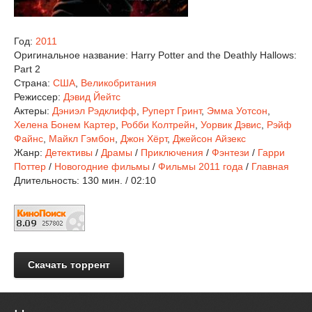
Год:
2011
Оригинальное название:
Harry Potter and the Deathly Hallows:
Part 2
Страна:
США
,
Великобритания
Режиссер:
Дэвид Йейтс
Актеры:
Дэниэл Рэдклифф
,
Руперт Гринт
,
Эмма Уотсон
,
Хелена Бонем Картер
,
Робби Колтрейн
,
Уорвик Дэвис
,
Рэйф
Файнс
,
Майкл Гэмбон
,
Джон Хёрт
,
Джейсон Айзекс
Жанр:
Детективы
/
Драмы
/
Приключения
/
Фэнтези
/
Гарри
Поттер
/
Новогодние фильмы
/
Фильмы 2011 года
/
Главная
Длительность:
130 мин. / 02:10
Скачать торрент