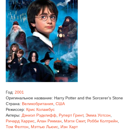
Год:
2001
Оригинальное название:
Harry Potter and the Sorcerer's Stone
Страна:
Великобритания
,
США
Режиссер:
Крис Коламбус
Актеры:
Дэниэл Рэдклифф
,
Руперт Гринт
,
Эмма Уотсон
,
Ричард Харрис
,
Алан Рикман
,
Мэгги Смит
,
Робби Колтрейн
,
Том Фелтон
,
Мэттью Льюис
,
Иэн Харт