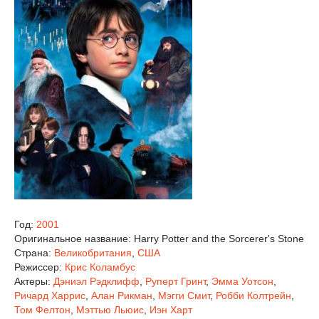
Год:
2001
Оригинальное название:
Harry Potter and the Sorcerer's Stone
Страна:
Великобритания
,
США
Режиссер:
Крис Коламбус
Актеры:
Дэниэл Рэдклифф
,
Руперт Гринт
,
Эмма Уотсон
,
Ричард Харрис
,
Алан Рикман
,
Мэгги Смит
,
Робби Колтрейн
,
Том Фелтон
,
Мэттью Льюис
,
Иэн Харт