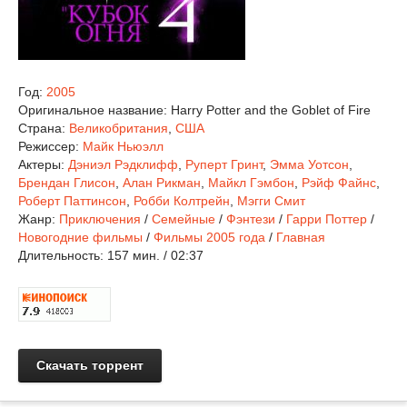
Год:
2005
Оригинальное название:
Harry Potter and the Goblet of Fire
Страна:
Великобритания
,
США
Режиссер:
Майк Ньюэлл
Актеры:
Дэниэл Рэдклифф
,
Руперт Гринт
,
Эмма Уотсон
,
Брендан Глисон
,
Алан Рикман
,
Майкл Гэмбон
,
Рэйф Файнс
,
Роберт Паттинсон
,
Робби Колтрейн
,
Мэгги Смит
Жанр:
Приключения
/
Семейные
/
Фэнтези
/
Гарри Поттер
/
Новогодние фильмы
/
Фильмы 2005 года
/
Главная
Длительность:
157 мин. / 02:37
Скачать торрент