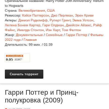
Оригинальное название:
Harry Potter 20th Anniversary: Return
to Hogwarts
Страна:
Великобритания
,
США
Режиссер:
Кэйси Паттерсон
,
Джо Перлман
,
Эрен Криви
Актеры:
Дэниэл Рэдклифф
,
Руперт Гринт
,
Эмма Уотсон
,
Хелена Бонем Картер
,
Гари Олдман
,
Джейсон Айзекс
,
Рэйф
Файнс
,
Имелда Стонтон
,
Иэн Харт
,
Том Фелтон
Жанр:
Документальные
/
Семейные
/
Гарри Поттер
/
Фильмы
2022 года
/
Главная
Длительность:
99 мин. / 01:39
Скачать торрент
Гарри Поттер и Принц-
полукровка (2009)