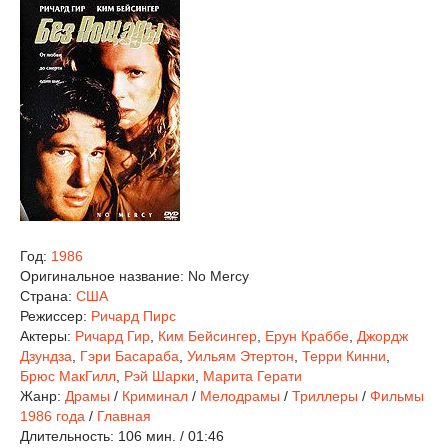
Год:
1986
Оригинальное название:
No Mercy
Страна:
США
Режиссер:
Ричард Пирс
Актеры:
Ричард Гир
,
Ким Бейсингер
,
Ерун Краббе
,
Джордж
Дзундза
,
Гэри Басараба
,
Уильям Этертон
,
Терри Кинни
,
Брюс МакГилл
,
Рэй Шарки
,
Марита Герати
Жанр:
Драмы
/
Криминал
/
Мелодрамы
/
Триллеры
/
Фильмы
1986 года
/
Главная
Длительность:
106 мин. / 01:46