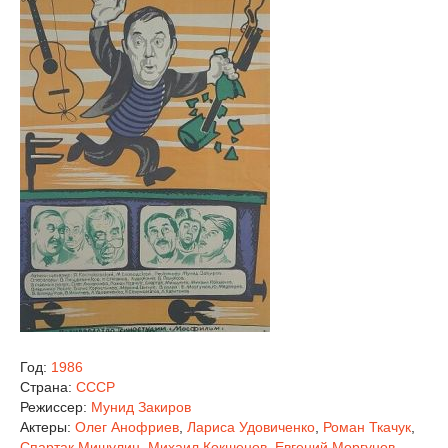
Год:
1986
Страна:
СССР
Режиссер:
Мунид Закиров
Актеры:
Олег Анофриев
,
Лариса Удовиченко
,
Роман Ткачук
,
Спартак Мишулин
,
Михаил Кокшенов
,
Евгений Моргунов
,