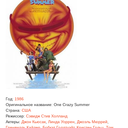
Год:
1986
Оригинальное название:
One Crazy Summer
Страна:
США
Режиссер:
Сэвидж Стив Холланд
Актеры:
Джон Кьюсак
,
Линда Уоррен
,
Джоэль Мюррей
,
Гренвилль Кайлер
,
Бобкэт Голдтуэйт
,
Кристен Гольц
,
Том